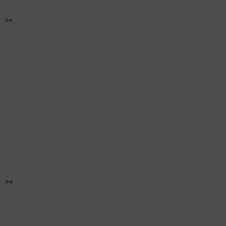
><
><