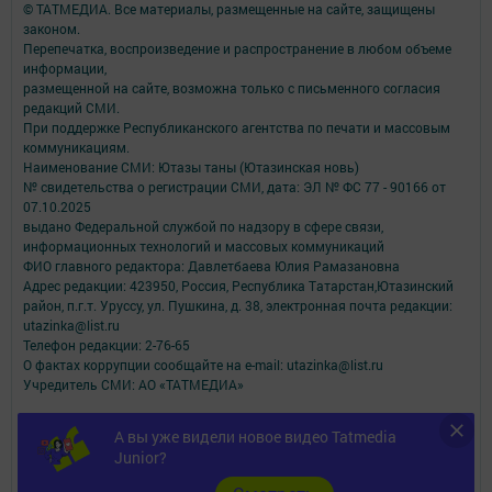
© ТАТМЕДИА. Все материалы, размещенные на сайте, защищены
законом.
Перепечатка, воспроизведение и распространение в любом объеме
информации,
размещенной на сайте, возможна только с письменного согласия
редакций СМИ.
При поддержке Республиканского агентства по печати и массовым
коммуникациям.
Наименование СМИ: Ютазы таны (Ютазинская новь)
№ свидетельства о регистрации СМИ, дата: ЭЛ № ФС 77 - 90166 от
07.10.2025
выдано Федеральной службой по надзору в сфере связи,
информационных технологий и массовых коммуникаций
ФИО главного редактора: Давлетбаева Юлия Рамазановна
Адрес редакции: 423950, Россия, Республика Татарстан,Ютазинский
район, п.г.т. Уруссу, ул. Пушкина, д. 38, электронная почта редакции:
utazinka@list.ru
Телефон редакции: 2-76-65
О фактах коррупции сообщайте на e-mail: utazinka@list.ru
Учредитель СМИ: АО «ТАТМЕДИА»
Антикоррупционная политика
А вы уже видели новое видео Tatmedia
АО «ТАТМЕДИА» использует «cookie»
для персонализации сервисов и
Junior?
удобства пользователей сайтом.
Использование «cookie» можно отменить в настройках браузера.