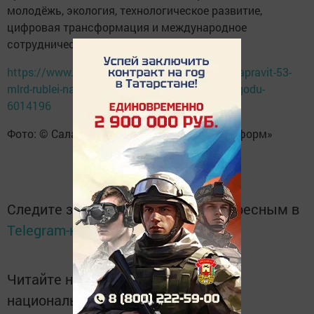
молодёжь, экология, технологическое развитие,
цифровая трансформация и международное
сотрудничество.
https://www.tatar-inform.ru/news/tatarstan-napravit-53-
mlrd-rublei-na-realizaciyu-nacproektov-v-etom-godu-
6014196
Фото: © Салават Камалетдинов / «Татар-информ»
Следите за самым важным и интересным в
Telegram-канале
Татмедиа
Читайте новости Татарстана в
национальном мессенджере MАХ: