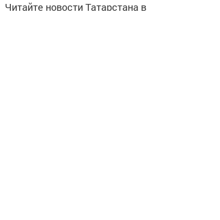
Читайте новости Татарстана в
национальном мессенджере MАХ:
https://max.ru/tatmedia
Перейти на страницу новости