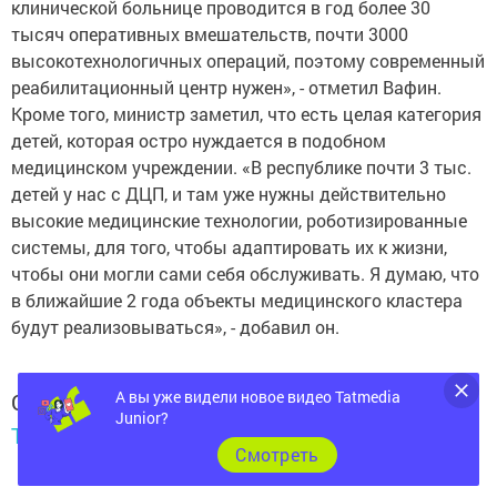
клинической больнице проводится в год более 30
тысяч оперативных вмешательств, почти 3000
высокотехнологичных операций, поэтому современный
реабилитационный центр нужен», - отметил Вафин.
Кроме того, министр заметил, что есть целая категория
детей, которая остро нуждается в подобном
медицинском учреждении. «В республике почти 3 тыс.
детей у нас с ДЦП, и там уже нужны действительно
высокие медицинские технологии, роботизированные
системы, для того, чтобы адаптировать их к жизни,
чтобы они могли сами себя обслуживать. Я думаю, что
в ближайшие 2 года объекты медицинского кластера
будут реализовываться», - добавил он.
А вы уже видели новое видео Tatmedia
Следите за самым важным и интересным в
Junior?
Telegram-канале
Татмедиа
Cмотреть