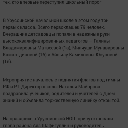
тех, кто впервые переступил школьный порог.
В Уруссинской начальной школе в этом году три
первых класса. Всего первоклашек 79 человек.
Вчерашние детсадовцы попали в надежные руки
высококвалифицированных педагогов — Галины
Владимировны Матвеевой (1а), Миляуши Мунавировны
Камалтдиновой (1б) и Айсылу Камиловны Юсуповой
(1в).
Мероприятие началось с поднятия флагов под гимны
РФ и РТ. Директор школы Наталья Майорова
поздравила учеников, родителей и учителей с Днем
знаний и объявила торжественную линейку открытой.
На празднике в Уруссинской НОШ присутствовали
глава района Аяз Шафигуллин и руководитель