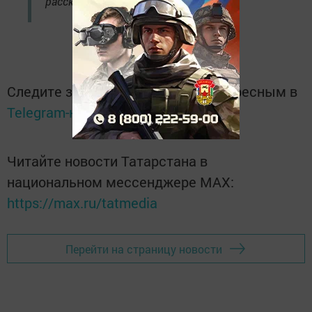
рассказали метеорологи.
Следите за самым важным и интересным в
Telegram-канале
Татмедиа
Читайте новости Татарстана в
национальном мессенджере MАХ:
https://max.ru/tatmedia
Перейти на страницу новости