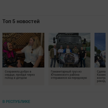
Топ 5 новостей
Сохранила добро в
Гуманитарный груз из
Сделай 
сердце, пройдя через
Ютазинского района
Казани 
голод и детдом
отправился на передовую
контрак
рекорд
В РЕСПУБЛИКЕ