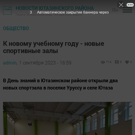
НОВОСТИ ЮТАЗИНСКОГО РАЙОНА
16+
1
Автоматическое закрытие баннера через
Газета "Ютазинская новь" - Ютазинский район
ОБЩЕСТВО
К новому учебному году - новые
спортивные залы
admin,
1 сентября 2023 - 16:59
714
0
0
В День знаний в Ютазинском районе открыли два
новых спортзала в поселке Уруссу и селе Ютаза