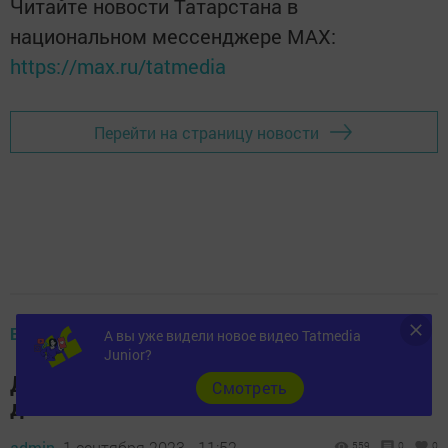
Читайте новости Татарстана в
национальном мессенджере MАХ:
https://max.ru/tatmedia
Перейти на страницу новости
БЕЗОПАСНОСТЬ
А вы уже видели новое видео Tatmedia
Junior?
Дорогие юные участники дорожного
Cмотреть
движения!
admin,
1 сентября 2023 - 11:52
559
0
0