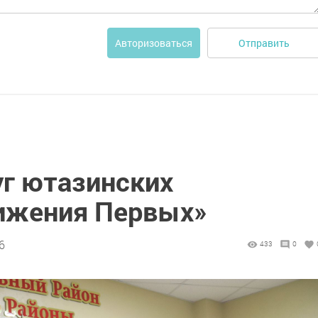
Отправить
Авторизоваться
уг ютазинских
ижения Первых»
6
433
0