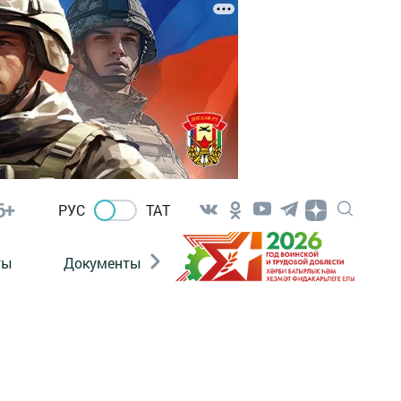
6+
РУС
ТАТ
ты
Документы
Патриотизм
Антитерро