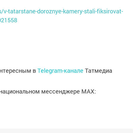
/v-tatarstane-doroznye-kamery-stali-fiksirovat-
6021558
интересным в
Telegram-канале
Татмедиа
в национальном мессенджере MАХ: