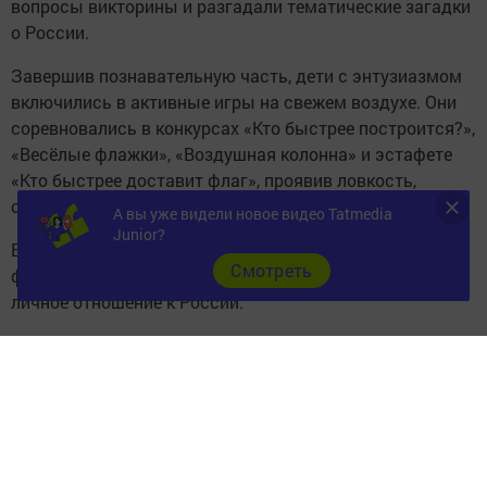
вопросы викторины и разгадали тематические загадки
о России.
Завершив познавательную часть, дети с энтузиазмом
включились в активные игры на свежем воздухе. Они
соревновались в конкурсах «Кто быстрее построится?»,
«Весёлые флажки», «Воздушная колонна» и эстафете
«Кто быстрее доставит флаг», проявив ловкость,
сплочённость и командный дух.
А вы уже видели новое видео Tatmedia
Junior?
В финале каждый участник смог проявить творческую
Cмотреть
фантазию и выразить в художественном задании своё
личное отношение к России.
Следите за самым важным и интересным в
Telegram-канале
Татмедиа
Читайте новости Татарстана в