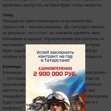
проблемы, распутать которые будет очень непросто.
Телец
Тельцам не нужно паниковать из-за множества
трудностей — все они решаемы. Да, сил уйдёт немало,
но результат того стоит: вы сможете укрепить своё
положение в карьере. Хорошее время для прогулок по
магазинам — можно найти красивую вещь, которая
будет радовать долгие годы. Но не тратьте всё до
копейки: в ближайшее время деньги ещё пригодятся.
Близнецы
Близнецам сегодня важно всё держать под контролем
— это поможет избежать неприятностей. Сейчас не
лучший момент для исполнения желаний: захочется
многого, но не стоит сорить деньгами. Скоро они
понадобятся. Лучше сократить общение — собеседники
будут плохо понимать вас, и это может привести к
конфликту.