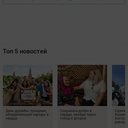
Топ 5 новостей
День дружбы: праздник,
Сохранила добро в
Сделай 
объединяющий народы и
сердце, пройдя через
Казани 
сердца
голод и детдом
контрак
рекорд