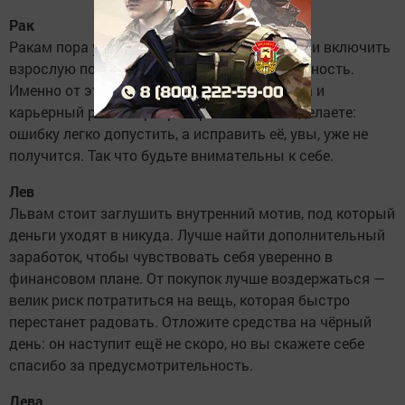
Рак
Ракам пора успокоить внутреннего ребёнка и включить
взрослую позицию — сегодня важна серьёзность.
Именно от этого зависят новые знакомства и
карьерный рост. Перепроверяйте всё, что делаете:
ошибку легко допустить, а исправить её, увы, уже не
получится. Так что будьте внимательны к себе.
Лев
Львам стоит заглушить внутренний мотив, под который
деньги уходят в никуда. Лучше найти дополнительный
заработок, чтобы чувствовать себя уверенно в
финансовом плане. От покупок лучше воздержаться —
велик риск потратиться на вещь, которая быстро
перестанет радовать. Отложите средства на чёрный
день: он наступит ещё не скоро, но вы скажете себе
спасибо за предусмотрительность.
Дева