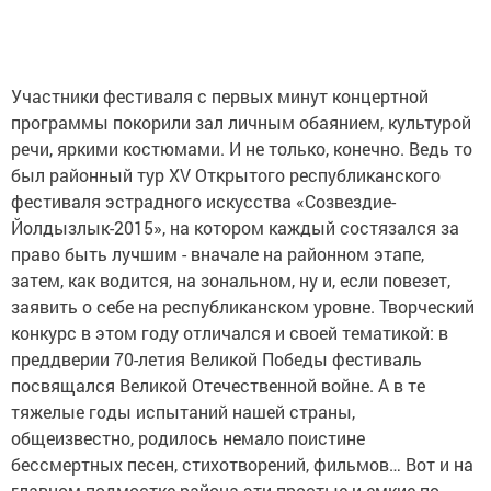
Участники фестиваля с первых минут концертной
программы покорили зал личным обаянием, культурой
речи, яркими костюмами. И не только, конечно. Ведь то
был районный тур XV Открытого республиканского
фестиваля эстрадного искусства «Созвездие-
Йолдызлык-2015», на котором каждый состязался за
право быть лучшим - вначале на районном этапе,
затем, как водится, на зональном, ну и, если повезет,
заявить о себе на республиканском уровне. Творческий
конкурс в этом году отличался и своей тематикой: в
преддверии 70-летия Великой Победы фестиваль
посвящался Великой Отечественной войне. А в те
тяжелые годы испытаний нашей страны,
общеизвестно, родилось немало поистине
бессмертных песен, стихотворений, фильмов… Вот и на
главном подмостке района эти простые и емкие по