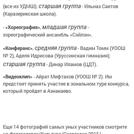
старшая группа
(все из УДМШ);
- Ильназ Саитов
(Каразерикская школа).
младшая группа
-
«Хореография»
,
-
хореографический ансамбль «Сэйлэн».
средняя группа
«Конферанс»
,
- Вадим Томм (УООШ
№ 2), Аделя Идрисова (Уруссинская гимназия);
старшая группа
- Динар Иламов (ЦДТ).
«Видеоклип»
- Айрат Мифтахов (УООШ № 2). Им
предстоит принять участие в зональном туре конкурса,
который пройдет в Азнакаево.
Еще 14 фотографий самых уных участников смотрите
на Фотогалереи/Культура/Созвездие-2015/