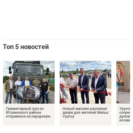
Топ 5 новостей
Гуманитарный груз из
Новый магазин распахнул
Урусси
Ютазинского района
двери для жителей Малых
соприко
отправился на передовую
Уруссу
духовн
космич