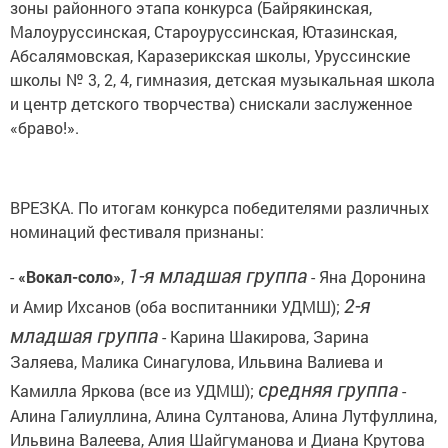
зоны районного этапа конкурса (Байрякинская,
Малоуруссинская, Староуруссинская, Ютазинская,
Абсалямовская, Каразерикская школы, Уруссинские
школы № 3, 2, 4, гимназия, детская музыкальная школа
и центр детского творчества) снискали заслуженное
«браво!».
ВРЕЗКА. По итогам конкурса победителями различных
номинаций фестиваля признаны:
1-я младшая группа
-
«Вокал-соло»
,
- Яна Доронина
2-я
и Амир Ихсанов (оба воспитанники УДМШ);
младшая группа
- Карина Шакирова, Зарина
Заляева, Малика Синагулова, Ильвина Валиева и
средняя группа
Камилла Яркова (все из УДМШ);
-
Алина Галиуллина, Алина Султанова, Алина Лутфуллина,
Ильвина Валеева, Алия Шайгуманова и Диана Крутова