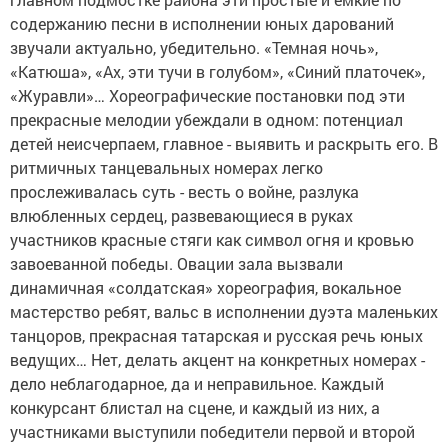
содержанию песни в исполнении юных дарований
звучали актуально, убедительно. «Темная ночь»,
«Катюша», «Ах, эти тучи в голубом», «Синий платочек»,
«Журавли»… Хореографические постановки под эти
прекрасные мелодии убеждали в одном: потенциал
детей неисчерпаем, главное - выявить и раскрыть его. В
ритмичных танцевальных номерах легко
прослеживалась суть - весть о войне, разлука
влюбленных сердец, развевающиеся в руках
участников красные стяги как символ огня и кровью
завоеванной победы. Овации зала вызвали
динамичная «солдатская» хореография, вокальное
мастерство ребят, вальс в исполнении дуэта маленьких
танцоров, прекрасная татарская и русская речь юных
ведущих… Нет, делать акцент на конкретных номерах -
дело неблагодарное, да и неправильное. Каждый
конкурсант блистал на сцене, и каждый из них, а
участниками выступили победители первой и второй