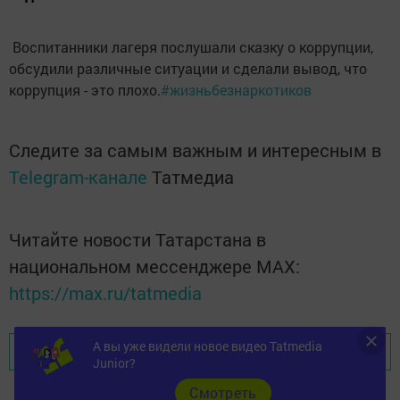
Воспитанники лагеря послушали сказку о коррупции,
обсудили различные ситуации и сделали вывод, что
коррупция - это плохо.
#жизньбезнаркотиков
Следите за самым важным и интересным в
Telegram-канале
Татмедиа
Читайте новости Татарстана в
национальном мессенджере MАХ:
https://max.ru/tatmedia
А вы уже видели новое видео Tatmedia
Перейти на страницу новости
Junior?
Cмотреть