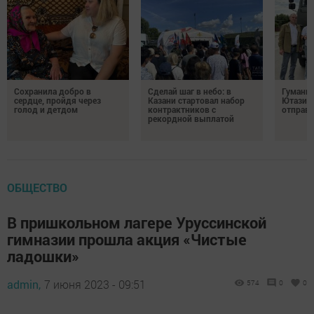
Сохранила добро в
Сделай шаг в небо: в
Гуманит
сердце, пройдя через
Казани стартовал набор
Ютазинс
голод и детдом
контрактников с
отправи
рекордной выплатой
ОБЩЕСТВО
В пришкольном лагере Уруссинской
гимназии прошла акция «Чистые
ладошки»
admin,
7 июня 2023 - 09:51
574
0
0