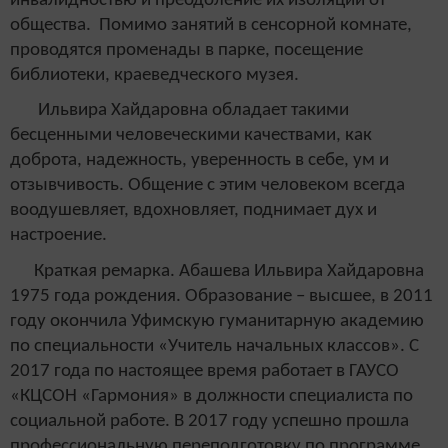
инвалидностью и преодоление их изоляции от
общества. Помимо занятий в сенсорной комнате,
проводятся променады в парке, посещение
библиотеки, краеведческого музея.
Ильвира Хайдаровна обладает такими
бесценными человеческими качествами, как
доброта, надежность, уверенность в себе, ум и
отзывчивость. Общение с этим человеком всегда
воодушевляет, вдохновляет, поднимает дух и
настроение.
Краткая ремарка. Абашева Ильвира Хайдаровна
1975 года рождения. Образование – высшее, в 2011
году окончила Уфимскую гуманитарную академию
по специальности «Учитель начальных классов». С
2017 года по настоящее время работает в ГАУСО
«КЦСОН «Гармония» в должности специалиста по
социальной работе. В 2017 году успешно прошла
профессиональную переподготовку по программе