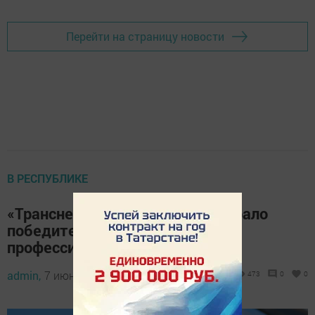
Перейти на страницу новости
В РЕСПУБЛИКЕ
«Транснефть – Прикамье» выбрало
победителей конкурса
профессионального мастерства
admin,
7 июня 2023 - 10:27
473
0
0