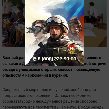
Важный разговор провели работники Байрякинского
сельского Дома культуры, в профилактической встрече
беседе с учащимися старших классов, посвященную
опасностям наркомании и курения.
Современный мир полон искушений, особенно для
подрастающего поколения. Однако необходимо
осознавать: одно необдуманное решение способно
перечеркнуть все перспективы и мечты. В ходе беседы