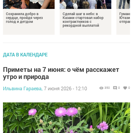
Сохранила добро в
Сделай шаг в небо: в
Гуманит
сердце, пройдя через
Казани стартовал набор
Ютазинс
голод и детдом
контрактников с
отправи
рекордной выплатой
ДАТА В КАЛЕНДАРЕ
Приметы на 7 июня: о чём расскажет
утро и природа
Ильвина Гараева,
7 июня 2026 - 12:10
350
0
0