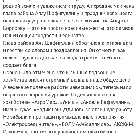
родной земле и уважением к труду. А передача чак-чака
главе района Аязу Шафигуллину и праздничного шеста
начальнику управления сельского хозяйства Андрею
Борисову — это не просто красивые жесты, это символ
нашей общей гордости и единства.
Глава района Аяз Шафигуллин обратился к ютазинцам
и гостям со словами поздравления. Он отметил, как
важен труд каждого человека, кто растит хлеб, кто
создает блага.
Особо было отмечено, что и личные подсобные
хозяйства вносят огромный вклад в наше общее дело.
А весенние полевые работы завершились, теперь надо
вырастить хороший урожай. Отдельная похвала —
хозяйствам «АгроМир», «Уныш», «Ансель Вафауллин»,
имени Тукая, «Радик Гайнутдинов» за отличную работу.
Не забыли и про наши промышленные предприятия —
«Электросоединитель», «ВОЛМА-Абсалямово», АКСКиМ.
И, конечно, про тех, кто развивает малый бизнес —