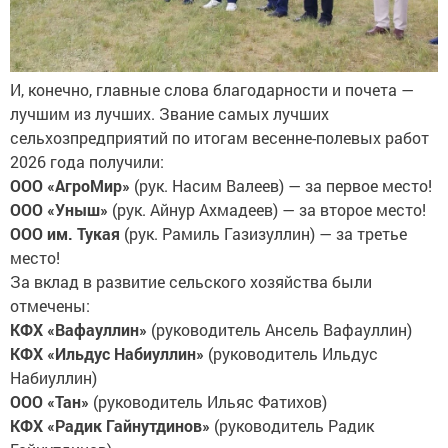
И, конечно, главные слова благодарности и почета —
лучшим из лучших. Звание самых лучших
сельхозпредприятий по итогам весенне-полевых работ
2026 года получили:
ООО «АгроМир»
(рук. Насим Валеев) — за первое место!
ООО «Уныш»
(рук. Айнур Ахмадеев) — за второе место!
ООО им. Тукая
(рук. Рамиль Газизуллин) — за третье
место!
За вклад в развитие сельского хозяйства были
отмечены:
КФХ «Вафауллин»
(руководитель Ансель Вафауллин)
КФХ «Ильдус Набиуллин»
(руководитель Ильдус
Набиуллин)
ООО «Тан»
(руководитель Ильяс Фатихов)
КФХ «Радик Гайнутдинов»
(руководитель Радик