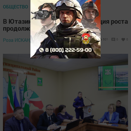
ОБЩЕСТВО
В Ютазинском районе – тенденция роста
продолжительности жизни
Роза ИСКАНДЕР,
22 декабря 2025 - 12:02
501
0
0