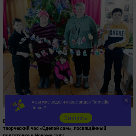
А вы уже видели новое видео Tatmedia
Junior?
Cмотреть
В Кряш-Булякском сельском клубе состоялся
творческий час «Сделай сам», посвящённый
подготовке к Новому году.