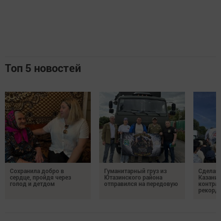
Топ 5 новостей
Сохранила добро в
Гуманитарный груз из
Сделай 
сердце, пройдя через
Ютазинского района
Казани 
голод и детдом
отправился на передовую
контрак
рекорд