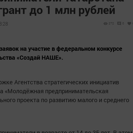
грант до 1 млн рублей
8:28
272
0
 заявок на участие в федеральном конкурсе
ьства «Создай НАШЕ».
ржке Агентства стратегических инициатив
да «Молодёжная предпринимательская
ьного проекта по развитию малого и среднего
иниматели в возрасте от 14 до 35 лет. В этом