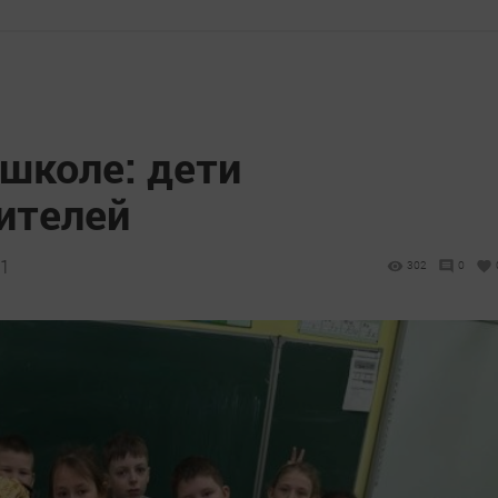
школе: дети
ителей
11
302
0