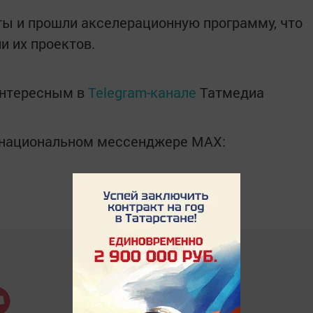
ты и прошли акселерационную программу, что
и их проектов.
интересным в
Telegram-канале
Татмедиа
в национальном мессенджере MАХ: