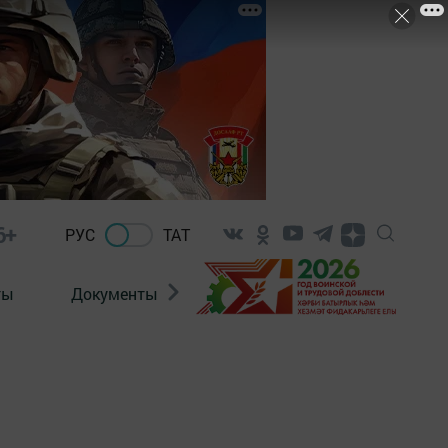
6+
РУС
ТАТ
ты
Документы
Патриотизм
Антитерро