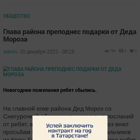
ОБЩЕСТВО
Глава района преподнес подарки от Деда
Мороза
admin,
30 декабря 2022 - 08:26
798
0
2
Новогодние пожелания ребят сбылись.
На главной елке района Дед Мороз со
Снегурочкой обнаружили несколько посланий
от ребят, адресованных им. Дед Мороз внял
просьбам мальчишек. Так, один из мальчиков
из Кряш-Буляка получил планшет, а двое ребят