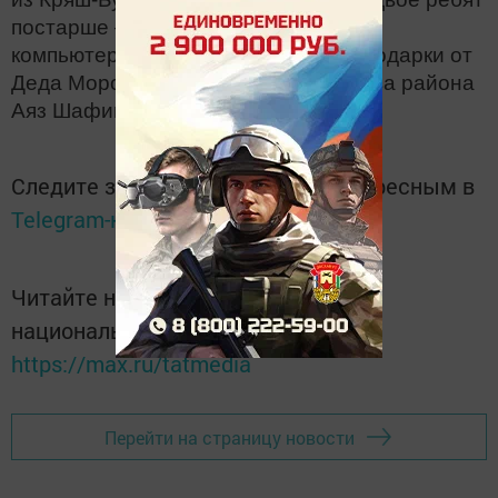
постарше – гитару и кресло для
компьютерного стола. Новогодние подарки от
Деда Мороза адресатам вручил глава района
Аяз Шафигуллин.
Следите за самым важным и интересным в
Telegram-канале
Татмедиа
Читайте новости Татарстана в
национальном мессенджере MАХ:
https://max.ru/tatmedia
Перейти на страницу новости