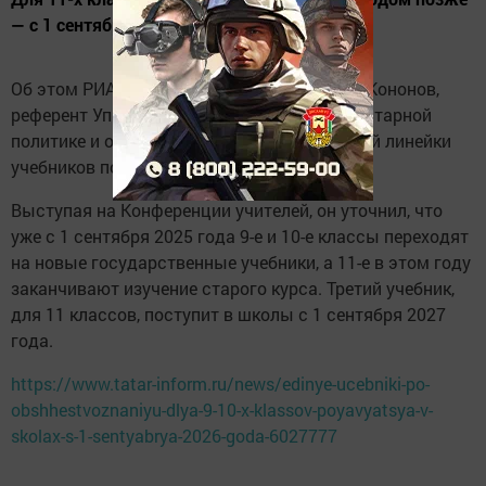
— с 1 сентября 2027 года.
Об этом РИА Новости сообщил Владислав Кононов,
референт Управления президента по гуманитарной
политике и ответственный секретарь единой линейки
учебников по истории и обществознанию.
Выступая на Конференции учителей, он уточнил, что
уже с 1 сентября 2025 года 9-е и 10-е классы переходят
на новые государственные учебники, а 11-е в этом году
заканчивают изучение старого курса. Третий учебник,
для 11 классов, поступит в школы с 1 сентября 2027
года.
https://www.tatar-inform.ru/news/edinye-ucebniki-po-
obshhestvoznaniyu-dlya-9-10-x-klassov-poyavyatsya-v-
skolax-s-1-sentyabrya-2026-goda-6027777