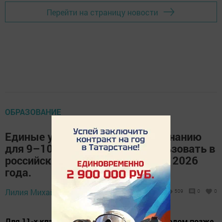
Перейти на страницу новости
ОБРАЗОВАНИЕ
Единые учебники по обществознанию
для 9–10 классов начнут использовать в
российских школах с 1 сентября 2026
года.
Лилия Михайлова,
18 мая 2026 - 14:25
509
0
0
Для 11-х классов такой учебник появится годом позже