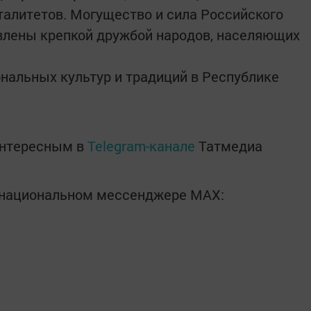
алитетов. Могущество и сила Российского
влены крепкой дружбой народов, населяющих
ональных культур и традиций в Республике
интересным в
Telegram-канале
Татмедиа
в национальном мессенджере MАХ: