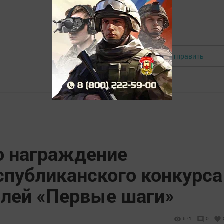
Отправить
Авторизоваться
о награждение
спубликанского конкурса
лей «Первые шаги»
671
0