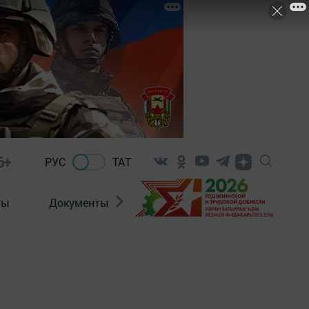
6+
РУС
ТАТ
ты
Документы
Патриотизм
Антитерро