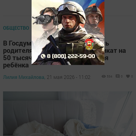
ОБЩЕСТВО
В Госдуме предложили выдавать
родителям подарочный сертификат на
50 тысяч рублей после рождения
ребёнка
Лилия Михайлова,
21 мая 2026 - 11:02
534
0
0