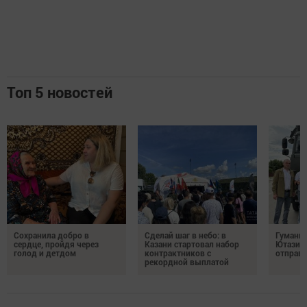
Топ 5 новостей
Сохранила добро в
Сделай шаг в небо: в
Гуманит
сердце, пройдя через
Казани стартовал набор
Ютазинс
голод и детдом
контрактников с
отправи
рекордной выплатой