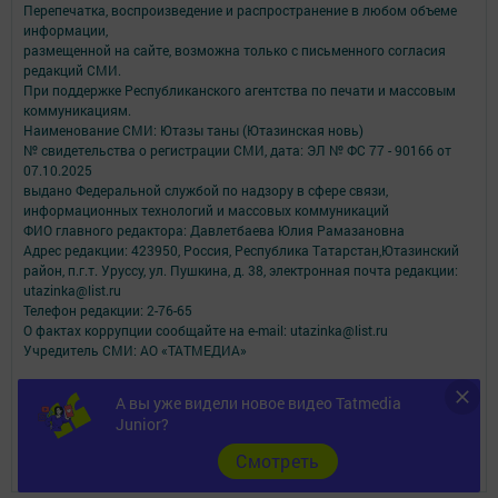
Перепечатка, воспроизведение и распространение в любом объеме
информации,
размещенной на сайте, возможна только с письменного согласия
редакций СМИ.
При поддержке Республиканского агентства по печати и массовым
коммуникациям.
Наименование СМИ: Ютазы таны (Ютазинская новь)
№ свидетельства о регистрации СМИ, дата: ЭЛ № ФС 77 - 90166 от
07.10.2025
выдано Федеральной службой по надзору в сфере связи,
информационных технологий и массовых коммуникаций
ФИО главного редактора: Давлетбаева Юлия Рамазановна
Адрес редакции: 423950, Россия, Республика Татарстан,Ютазинский
район, п.г.т. Уруссу, ул. Пушкина, д. 38, электронная почта редакции:
utazinka@list.ru
Телефон редакции: 2-76-65
О фактах коррупции сообщайте на e-mail: utazinka@list.ru
Учредитель СМИ: АО «ТАТМЕДИА»
Антикоррупционная политика
А вы уже видели новое видео Tatmedia
АО «ТАТМЕДИА» использует «cookie»
для персонализации сервисов и
Junior?
удобства пользователей сайтом.
Использование «cookie» можно отменить в настройках браузера.
Cмотреть
Политика конфиденциальности