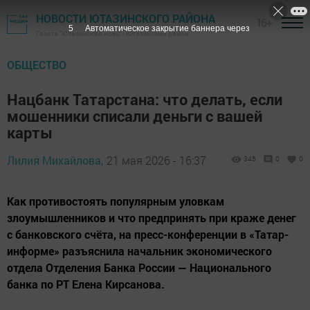
НОВОСТИ ЮТАЗИНСКОГО РАЙОНА
16+
4
Автоматическое закрытие баннера через
Газета "Ютазинская новь" - Ютазинский район
ОБЩЕСТВО
Нацбанк Татарстана: что делать, если
мошенники списали деньги с вашей
карты
Лилия Михайлова,
21 мая 2026 - 16:37
345
0
0
Как противостоять популярным уловкам
злоумышленников и что предпринять при краже денег
с банковского счёта, на пресс-конференции в «Татар-
информе» разъяснила начальник экономического
отдела Отделения Банка России — Национального
банка по РТ Елена Кирсанова.