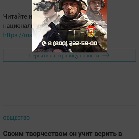
Читайте новости Татарстана в
национальном мессенджере MАХ:
https://max.ru/tatmedia
Перейти на страницу новости
ОБЩЕСТВО
Своим творчеством он учит верить в