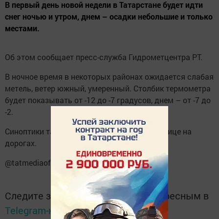
В первый день новой недели в Татарстане будет идти
снег ночью и утром, днем – осадки небольшие и только
местами.
Об этом сообщает пресс-служба Гидрометцентра РТ.
В ночное время в некоторых районах ожидается слабая
метель, ветер южный, умеренный. Столбик термометра
будет показывать от -12 до -7 градусов, днем – от -7 до
-2.
Синоптики также предупреждают о гололедице на
дорогах.
@tatmediaofficial
Следите за самым важным и интересным в
Telegram-канале
Татмедиа