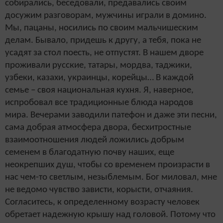
собирались, беседовали, предавались своим
досужим разговорам, мужчины играли в домино.
Мы, пацаны, носились по своим мальчишеским
делам. Бывало, придешь к другу, а тебя, пока не
усадят за стол поесть, не отпустят. В нашем дворе
проживали русские, татары, мордва, таджики,
узбеки, казахи, украинцы, корейцы… В каждой
семье – своя национальная кухня. Я, наверное,
испробовал все традиционные блюда народов
мира. Вечерами заводили патефон и даже эти песни,
сама добрая атмосфера двора, бесхитростные
взаимоотношения людей ложились добрым
семенем в благодатную почву наших, еще
неокрепших душ, чтобы со временем произрасти в
нас чем-то светлым, незыблемым. Бог миловал, мне
не ведомо чувство зависти, корысти, отчаяния.
Согласитесь, к определенному возрасту человек
обретает надежную крышу над головой. Потому что