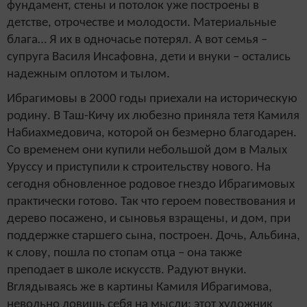
фундамент, стены и потолок уже построены в
детстве, отрочестве и молодости. Материальные
блага… Я их в одночасье потерял. А вот семья –
супруга Василя Инсафовна, дети и внуки – остались
надежным оплотом и тылом.
Ибрагимовы в 2000 годы приехали на историческую
родину. В Таш-Кичу их любезно приняла тетя Камиля
Набиахмедовича, которой он безмерно благодарен.
Со временем они купили небольшой дом в Малых
Уруссу и приступили к строительству нового. На
сегодня обновленное родовое гнездо Ибрагимовых
практически готово. Так что героем повествования и
дерево посажено, и сыновья взращены, и дом, при
поддержке старшего сына, построен. Дочь, Альбина,
к слову, пошла по стопам отца – она также
преподает в школе искусств. Радуют внуки.
Вглядываясь же в картины Камиля Ибрагимова,
невольно ловишь себя на мысли: этот художник