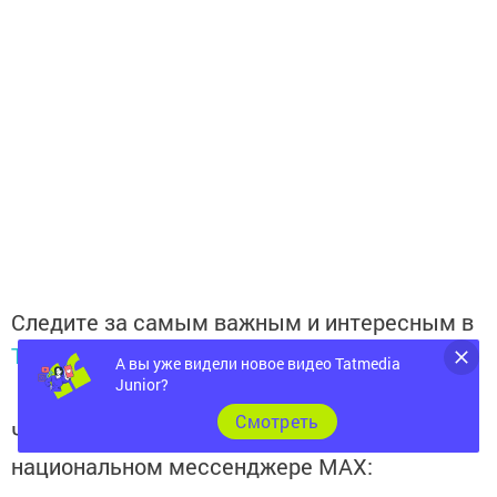
Следите за самым важным и интересным в
Telegram-канале
Татмедиа
А вы уже видели новое видео Tatmedia
Junior?
Cмотреть
Читайте новости Татарстана в
национальном мессенджере MАХ: