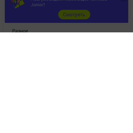
Контакты
Junior?
Cмотреть
Документы
Разное
Телефон АО «ТАТМЕДИА»:
(843) 222 09 84
16+
© 2011 - 2026. Ютазы таны (Ютазинская новь). Все права защищены.
© ТАТМЕДИА. Все материалы, размещенные на сайте, защищены
законом.
Перепечатка, воспроизведение и распространение в любом объеме
информации,
размещенной на сайте, возможна только с письменного согласия
редакций СМИ.