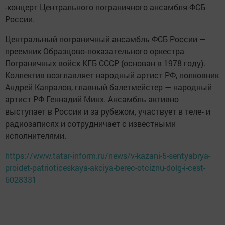
-концерт Центрального пограничного ансамбля ФСБ
России.
Центральный пограничный ансамбль ФСБ России —
преемник Образцово‑показательного оркестра
Пограничных войск КГБ СССР (основан в 1978 году).
Коллектив возглавляет народный артист РФ, полковник
Андрей Капралов, главный балетмейстер — народный
артист РФ Геннадий Минх. Ансамбль активно
выступает в России и за рубежом, участвует в теле‑ и
радиозаписях и сотрудничает с известными
исполнителями.
https://www.tatar-inform.ru/news/v-kazani-5-sentyabrya-
proidet-patrioticeskaya-akciya-berec-otciznu-dolg-i-cest-
6028331