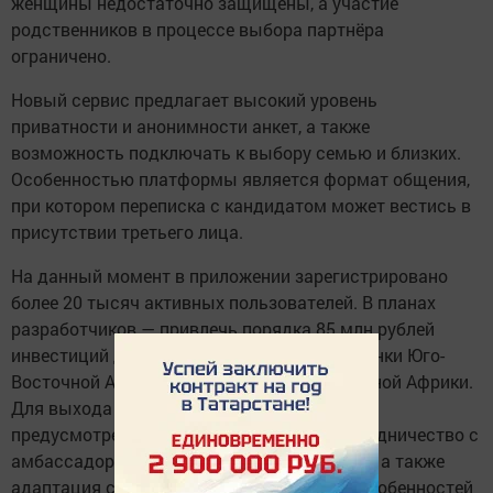
женщины недостаточно защищены, а участие
родственников в процессе выбора партнёра
ограничено.
Новый сервис предлагает высокий уровень
приватности и анонимности анкет, а также
возможность подключать к выбору семью и близких.
Особенностью платформы является формат общения,
при котором переписка с кандидатом может вестись в
присутствии третьего лица.
На данный момент в приложении зарегистрировано
более 20 тысяч активных пользователей. В планах
разработчиков — привлечь порядка 85 млн рублей
инвестиций для расширения проекта на рынки Юго-
Восточной Азии, Ближнего Востока и Северной Африки.
Для выхода на международную аудиторию
предусмотрено развитие маркетинга, сотрудничество с
амбассадорами и профильными брендами, а также
адаптация сервиса с учётом культурных особенностей