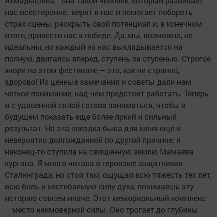
Ахмадышина, она такой человек, который развивает
нас всесторонне, верит в нас и помогает побороть
страх сцены, раскрыть свой потенциал и, в конечном
итоге, привести нас к победе. Да, мы, возможно, не
идеальны, но каждый из нас выкладывается на
полную, двигаясь вперед, ступень за ступенью. Строгое
жюри на этом фестивале – это, как ни странно,
здорово! Их ценные замечания и советы дали нам
четкое понимание, над чем предстоит работать. Теперь
я с удвоенной силой готова заниматься, чтобы в
будущем показать еще более яркий и сильный
результат. Но эта поездка была для меня еще и
невероятно долгожданной по другой причине: я
наконец-то ступила на священную землю Мамаева
кургана. Я много читала о героизме защитников
Сталинграда, но стоя там, ощущая всю тяжесть тех лет,
всю боль и несгибаемую силу духа, понимаешь эту
историю совсем иначе. Этот мемориальный комплекс
– место неимоверной силы. Оно трогает до глубины