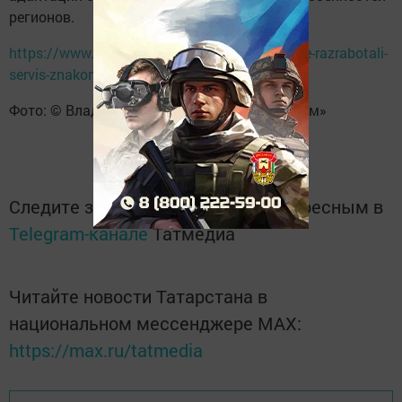
регионов.
https://www.tatar-inform.ru/news/v-tatarstane-razrabotali-
servis-znakomstv-dlya-musulman-6028251
Фото: © Владимир Васильев / «Татар-информ»
Следите за самым важным и интересным в
Telegram-канале
Татмедиа
Читайте новости Татарстана в
национальном мессенджере MАХ:
https://max.ru/tatmedia