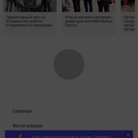
Гуманитарный груз из
Новый магазин распахнул
Путешес
Ютазинского района
двери для жителей Малых
Татарст
отправился на передовую
Уруссу
музей п
пятерых
Главная
Фотогалереи
А вы уже видели новое видео Tatmedia