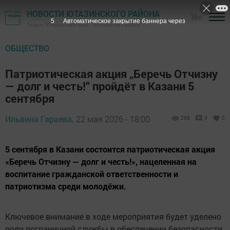
НОВОСТИ ЮТАЗИНСКОГО РАЙОНА
16+
4
Автоматическое закрытие баннера через
Газета "Ютазинская новь" - Ютазинский район
ОБЩЕСТВО
Патриотическая акция „Беречь Отчизну
— долг и честь!“ пройдёт в Казани 5
сентября
Ильвина Гараева,
22 мая 2026 - 18:00
298
0
0
5 сентября в Казани состоится патриотическая акция
«Беречь Отчизну — долг и честь!», нацеленная на
воспитание гражданской ответственности и
патриотизма среди молодёжи.
Ключевое внимание в ходе мероприятия будет уделено
роли пограничной службы в обеспечении безопасности