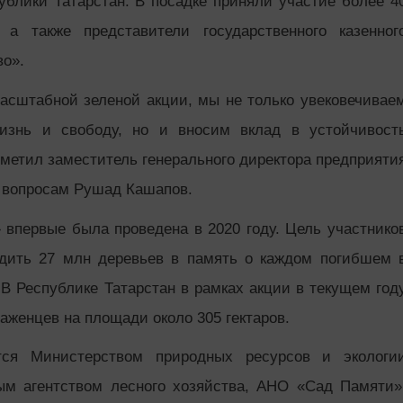
ублики Татарстан. В посадке приняли участие более 4
а также представители государственного казенног
во».
асштабной зеленой акции, мы не только увековечивае
изнь и свободу, но и вносим вклад в устойчивост
тметил заместитель генерального директора предприяти
 вопросам Рушад Кашапов.
впервые была проведена в 2020 году. Цель участнико
адить 27 млн деревьев в память о каждом погибшем 
В Республике Татарстан в рамках акции в текущем год
аженцев на площади около 305 гектаров.
ется Министерством природных ресурсов и экологи
м агентством лесного хозяйства, АНО «Сад Памяти»