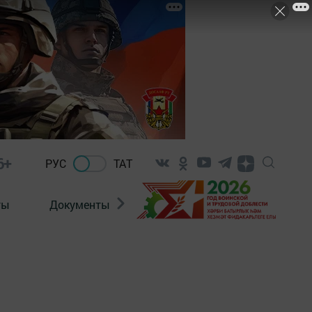
6+
РУС
ТАТ
ты
Документы
Патриотизм
Антитерро