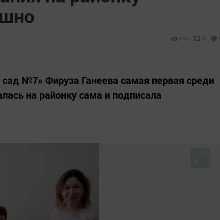
ешно
590
0
ад №7» Фируза Ганеева самая первая среди
алась на районку сама и подписала