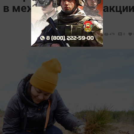
е в международной акци
476
0