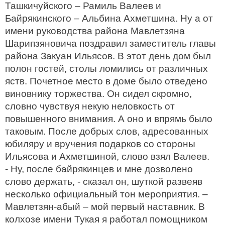
Ташкичуйского – Рамиль Валеев и
Байрякинского – Альбина Ахметшина. Ну а от
имени руководства района Мавлетзяна
Шарипзяновича поздравил заместитель главы
района Закуан Ильясов. В этот день дом был
полон гостей, столы ломились от различных
яств. Почетное место в доме было отведено
виновнику торжества. Он сидел скромно,
словно чувствуя некую неловкость от
повышенного внимания. А оно и впрямь было
таковым. После добрых слов, адресованных
юбиляру и вручения подарков со стороны
Ильясова и Ахметшиной, слово взял Валеев.
- Ну, после байрякинцев и мне дозволено
слово держать, - сказал он, шуткой развеяв
несколько официальный тон мероприятия. –
Мавлетзян-абый – мой первый наставник. В
колхозе имени Тукая я работал помощником