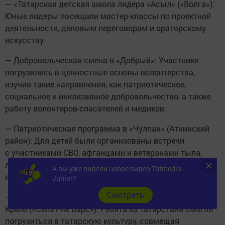
— «Татарская детская школа лидера «Асыл» («Волга»):
Юные лидеры посещали мастер-классы по проектной
деятельности, деловым переговорам и ораторскому
искусству.
— Добровольческая смена в «Добрый»: Участники
погрузились в ценностные основы волонтерства,
изучив такие направления, как патриотическое,
социальное и инклюзивное добровольчество, а также
работу волонтеров-спасателей и медиков.
— Патриотическая программа в «Чулпан» (Атнинский
район): Для детей были организованы встречи
с участниками СВО, афганцами и ветеранами тыла,
литературные вечера с произведениями военных лет
А вы уже видели новое видео Tatmedia
и выставки музейных экспонатов.
Junior?
Cмотреть
— Творческая смена «Офык Максат» в Республике
Крым («Сэлэт-Ак Барс»): Ребята из Татарстана смогли
погрузиться в татарскую культуру, совмещая