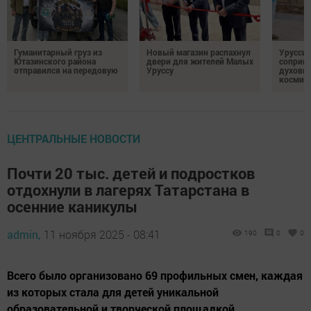
Гуманитарный груз из
Новый магазин распахнул
Урусси
Ютазинского района
двери для жителей Малых
соприко
отправился на передовую
Уруссу
духовн
космич
ЦЕНТРАЛЬНЫЕ НОВОСТИ
Почти 20 тыс. детей и подростков
отдохнули в лагерях Татарстана в
осенние каникулы
admin,
11 ноября 2025 - 08:41
190
0
0
Всего было организовано 69 профильных смен, каждая
из которых стала для детей уникальной
образовательной и творческой площадкой.