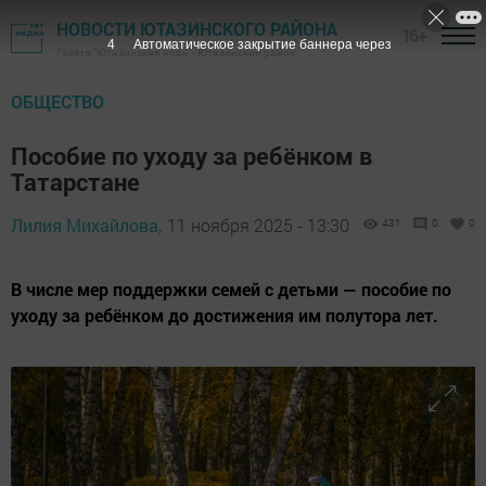
НОВОСТИ ЮТАЗИНСКОГО РАЙОНА
16+
2
Автоматическое закрытие баннера через
Газета "Ютазинская новь" - Ютазинский район
ОБЩЕСТВО
Пособие по уходу за ребёнком в
Татарстане
Лилия Михайлова,
11 ноября 2025 - 13:30
431
0
0
В числе мер поддержки семей с детьми — пособие по
уходу за ребёнком до достижения им полутора лет.