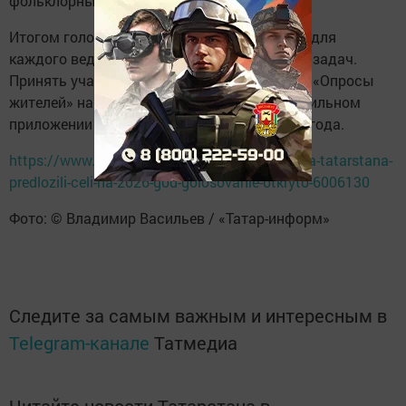
фольклорные экспедиции.
Итогом голосования станет формирование для
каждого ведомства перечня из 5-7 главных задач.
Принять участие в опросе можно в разделе «Опросы
жителей» на Портале госуслуг РТ или в мобильном
приложении «Услуги РТ» до 4 декабря 2025 года.
https://www.tatar-inform.ru/news/ministerstva-tatarstana-
predlozili-celi-na-2026-god-golosovanie-otkryto-6006130
Фото: © Владимир Васильев / «Татар-информ»
Следите за самым важным и интересным в
Telegram-канале
Татмедиа
Читайте новости Татарстана в