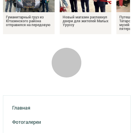
Гуманитарный груз из
Новый магазин распахнул
Путешес
Ютазинского района
двери для жителей Малых
Татарст
отправился на передовую
Уруссу
музей п
пятерых
Главная
Фотогалереи