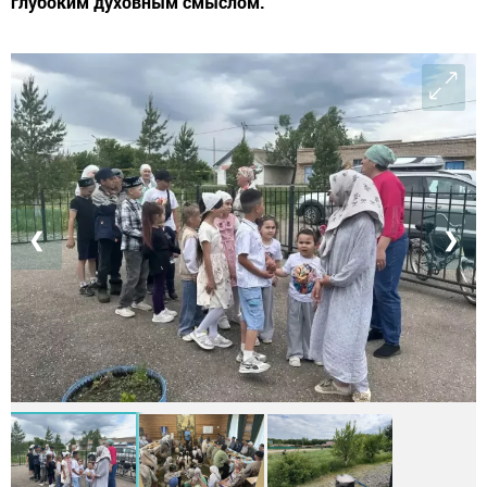
глубоким духовным смыслом.
❮
❯