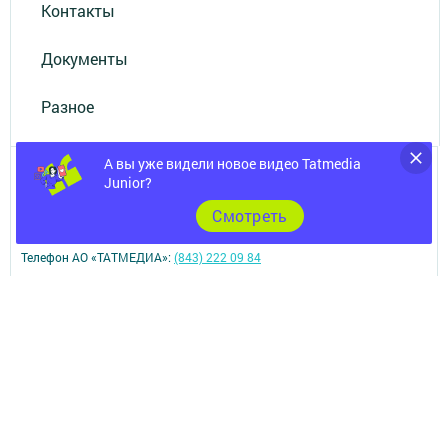
Контакты
Документы
Разное
А вы уже видели новое видео Tatmedia
Junior?
Cмотреть
Телефон АО «ТАТМЕДИА»:
(843) 222 09 84
16+
© 2011 - 2026. Ютазы таны (Ютазинская новь). Все права защищены.
© ТАТМЕДИА. Все материалы, размещенные на сайте, защищены
законом.
Перепечатка, воспроизведение и распространение в любом объеме
информации,
размещенной на сайте, возможна только с письменного согласия