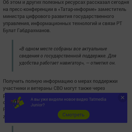
Об этом и других полезных ресурсах рассказал сегодня
на пресс-конференции в «Татар-информе» заместитель
министра цифрового развития государственного
управления, информационных технологий и связи РТ
Булат Габдрахманов.
«В одном месте собраны все актуальные
сведения о государственной поддержке. Для
удобства работает навигатор», — отметил он.
Получить полную информацию о мерах поддержки
участники и ветераны СВО могут также через
республиканскую электронную библиотеку «Забота о
А вы уже видели новое видео Tatmedia
своих», созданную в рамках проекта АНО «Диалог
Junior?
Регионы». Для удобства пользователей доступны сайт
Cмотреть
zabotasvo.tatar и чат-бот в мессенджере.