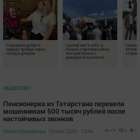
Сохранила добро в
Сделай шаг в небо: в
Гуманит
сердце, пройдя через
Казани стартовал набор
Ютазинс
голод и детдом
контрактников с
отправи
рекордной выплатой
ОБЩЕСТВО
Пенсионерка из Татарстана перевела
мошенникам 500 тысяч рублей после
настойчивых звонков
Лилия Михайлова,
18 мая 2026 - 13:44
316
0
0