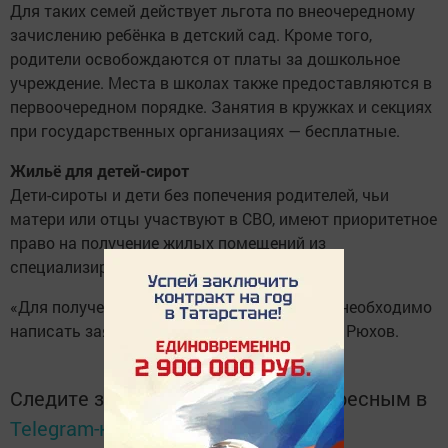
Для таких семей действует льгота по внеочередному
зачислению ребёнка в детский сад. Кроме того,
родители освобождаются от платы за дошкольное
учреждение. Места в школах также предоставляются в
первоочередном порядке. Занятия в кружках и секциях
при государственных организациях — бесплатные.
Жильё для детей-сирот
Дети-сироты и дети без попечения родителей, чьи
матери или отцы участвуют в СВО, имеют приоритетное
право на получение жилых помещений из
специализированного жилищного фонда.
«Для получения всех перечисленных льгот необходимо
написать заявление», — подчеркнул Андрей Рюхов.
Следите за самым важным и интересным в
Telegram-канале
Татмедиа