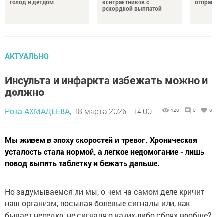
голод и детдом
контрактников с
отправи
рекордной выплатой
АКТУАЛЬНО
Инсульта и инфаркта избежать можно и
должно
Роза АХМАДЕЕВА,
18 марта 2026 - 14:00
420
0
0
Мы живем в эпоху скоростей и тревог. Хроническая
усталость стала нормой, а легкое недомогание - лишь
повод выпить таблетку и бежать дальше.
Но задумываемся ли мы, о чем на самом деле кричит
наш организм, посылая болевые сигналы или, как
бывает нередко, не сигналя о каких-либо сбоях вообще?