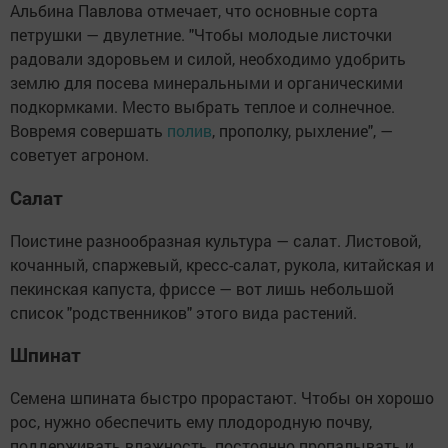
Альбина Павлова отмечает, что основные сорта
петрушки — двулетние. "Чтобы молодые листочки
радовали здоровьем и силой, необходимо удобрить
землю для посева минеральными и органическими
подкормками. Место выбрать теплое и солнечное.
Вовремя совершать
полив
, прополку, рыхление", —
советует агроном.
Салат
Поистине разнообразная культура — салат. Листовой,
кочанный, спаржевый, кресс-салат, рукола, китайская и
пекинская капуста, фриссе — вот лишь небольшой
список "родственников" этого вида растений.
Шпинат
Семена шпината быстро прорастают. Чтобы он хорошо
рос, нужно обеспечить ему плодородную почву,
поддерживать влажность, постоянно пропалывать и