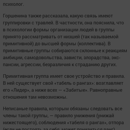
психолог.
Горшенина также рассказала, какую связь имеют
группировки с травлей. В частности, она пояснила, что
в психологии формы организации людей в группы
принято рассматривать от низшей (так называемой
примитивной) до высшей формы (коллектива). В
примитивные группы собираются склонные к реакциям
амбиции, самодовольства, зависти, злорадства, экс­
пансии, агрессии, безразличия к страданию других.
Примитивная группа имеет свое устройство и правила.
В ней существует свой «табель о рангах»: возглавляет
его «Лидер», а ниже всех — «Забитые». Равноправные
отношения там невозможны.
Неписаные правила, которым обязаны следовать все
члены такой группы, — правило унижения (унижай
нижестоящего), соблюдения «табеля о рангах», отпора
(если не постоять за себя, может понизиться ранг),