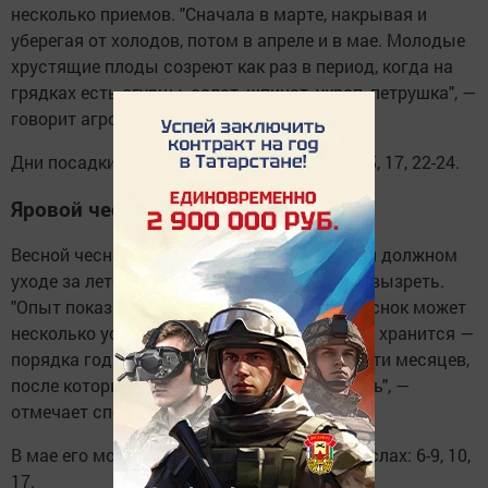
несколько приемов. "Сначала в марте, накрывая и
уберегая от холодов, потом в апреле и в мае. Молодые
хрустящие плоды созреют как раз в период, когда на
грядках есть огурцы, салат, шпинат, укроп, петрушка", —
говорит агроном.
Дни посадки майского редиса: 6, 9, 10, 13-15, 17, 22-24.
Яровой чеснок
Весной чеснок сажают только зубцами. При должном
уходе за лето головки успевают вырасти и вызреть.
"Опыт показывает, что в размерах такой чеснок может
несколько уступать озимому, зато он лучше хранится —
порядка года-двух, в отличие от четырех-пяти месяцев,
после которых озимый начинает прорастать", —
отмечает специалист.
В мае его можно посадить в следующих числах: 6-9, 10,
17.