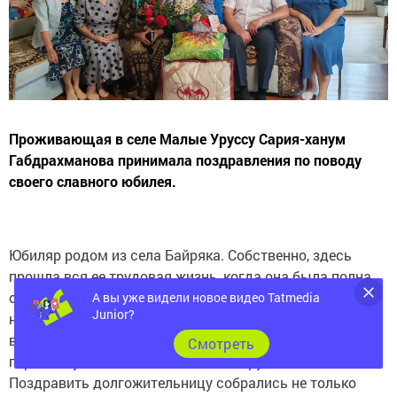
Проживающая в селе Малые Уруссу Сария-ханум
Габдрахманова принимала поздравления по поводу
своего славного юбилея.
Юбиляр родом из села Байряка. Собственно, здесь
прошла вся ее трудовая жизнь, когда она была полна
сил и здоровья, и чья судьба стала частью истории
А вы уже видели новое видео Tatmedia
Junior?
нашего района. В Малые Уруссу она перебралась к
внучке. Оно и понятно, ведь героиня повествования
Cмотреть
перешагнула 95-летний жизненный рубеж.
Поздравить долгожительницу собрались не только