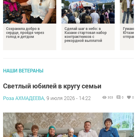
Сохранила добро в
Сделай шаг в небо: в
Гуманит
сердце, пройдя через
Казани стартовал набор
Ютазинс
голод и детдом
контрактников с
отправи
рекордной выплатой
НАШИ ВЕТЕРАНЫ
Светлый юбилей в кругу семьи
Роза АХМАДЕЕВА,
9 июля 2026 - 14:22
303
0
0