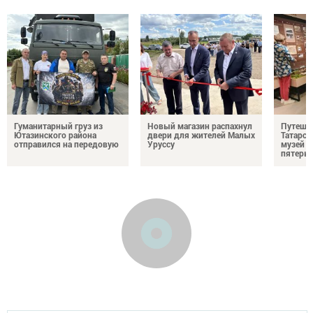
Гуманитарный груз из
Новый магазин распахнул
Путешес
Ютазинского района
двери для жителей Малых
Татарст
отправился на передовую
Уруссу
музей п
пятерых