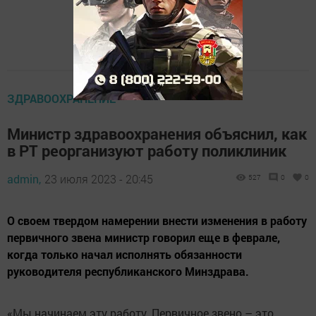
ЗДРАВООХРАНЕНИЕ
Министр здравоохранения объяснил, как
в РТ реорганизуют работу поликлиник
admin,
23 июля 2023 - 20:45
527
0
0
О своем твердом намерении внести изменения в работу
первичного звена министр говорил еще в феврале,
когда только начал исполнять обязанности
руководителя республиканского Минздрава.
«Мы начинаем эту работу. Первичное звено – это