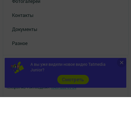
Фотогалереи
Контакты
Документы
Разное
А вы уже видели новое видео Tatmedia
Junior?
Cмотреть
Телефон АО «ТАТМЕДИА»:
(843) 222 09 84
16+
© 2011 - 2026. Ютазы таны (Ютазинская новь). Все права защищены.
© ТАТМЕДИА. Все материалы, размещенные на сайте, защищены
законом.
Перепечатка, воспроизведение и распространение в любом объеме