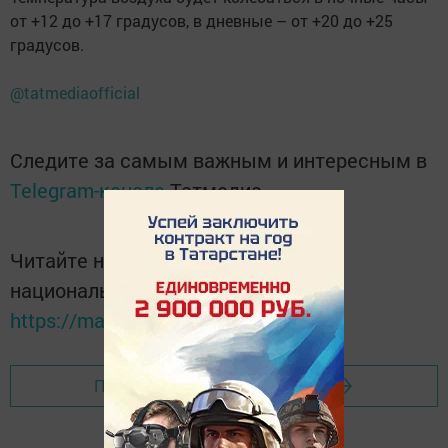
от +12 до +17 градусов, в дневные – от +20 до +25
градусов.
@tatmediaofficial
Следите за самым важным и интересным в
Telegram-канале
Татмедиа
Читайте новости Татарстана в
национальном мессенджере MАХ:
https://max.ru/tatmedia
Перейти на страницу новости