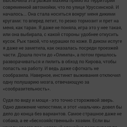
Выскочила эта рыжая махина прямо из территории
современной автомойки, что по улице Уруссинской. И
началось... Она стала носиться вокруг меня дикими
кругами: то вперед летит, то резко тормозит и прет на
меня, как таран. Я даже не поняла, игра это у нее такая,
или она выбирала, с какой стороны удобнее откусить
кусок. Рык такой, что мурашки по коже. В диком испуге
я даже не заметила, как оказалась посреди проезжей
части. Дошла почти до «Олимпа», а потом пришлось
разворачиваться и пилить в обход по Кирова, чтобы
попасть на работу. И ведь даже сфоткать не
сообразила. Наверное, инстинкт выживания отключил
одну полушарию мозга, отвечающую за
«сообразительность».
Судя по виду и мощи - это точно сторожевой зверь.
Одно движение челюстями, и этот «мальчик» довел бы
дело до конца без вариантов. Самое страшное даже не
собака, а ее «бесхозяйственный» хозяин. Если вы