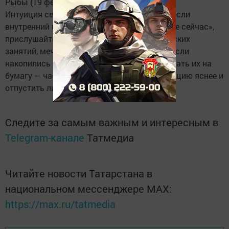
Рыбы (19 февраля — 20 марта)
Интуиция сегодня особенно точна, так что если
внутренний голос шепчет «подожди» или «не сейчас»,
прислушайтесь. День подойдёт для творческих
занятий, мечтаний и неспешных прогулок. Если
накопились переживания, попробуйте записать их на
бумагу — часто это помогает увидеть ситуацию яснее и
отпустить лишнее.
Следите за самым важным и интересным в
Telegram-канале
Татмедиа
Читайте новости Татарстана в
национальном мессенджере MАХ:
https://max.ru/tatmedia