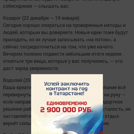
собеседники — слышать вас.
Козерог (22 декабря — 19 января)
Сегодня хорошо опираться на проверенные методы и
людей, которым вы доверяете. Новые идеи тоже будут
приходить, но их лучше записывать «на потом», а
сейчас сосредоточиться на том, что уже начато.
Вечером полезно подвести небольшие итоги недели:
отметьте три вещи, которые у вас получились, — это
даст заряд уверенности.
Водолей (20 января — 18 февраля)
Ваша креативность сегодня на высоте, а желание всё
перевернуть с ног на голову может сыграть на руку —
если направить его в творчество или нестандартное
решение рабочей задачи. Если чувствуете усталость, не
заставляйте себя «быть бодрым»: короткий отдых
вернёт силы быстрее, чем героические усилия.