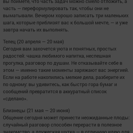
вы поймёте, что часть задач можно смело отложить, а
часть — переформулировать так, чтобы они не
выматывали. Вечером хорошо записать три маленьких
шага, которые приблизят вас к большой мечте, — и уже
завтра начать их выполнять.
Телец (20 апреля — 20 мая)
Сегодня вам захочется уюта и понятных, простых
радостей: чашка любимого напитка, неспешная
прогулка, разговор по душам. Не отказывайте себе в
этом — именно такие моменты заряжают вас энергией.
Если на работе накопились мелкие дела, разберите их
по одному: вы удивитесь, как быстро гора бумаг и
сообщений превратится в аккуратный список
«сделано».
Близнецы (21 мая — 20 июня)
Общение сегодня может принести неожиданные плоды:
случайный разговор способен перерасти в полезное
знакомство, а дружеская шутка — в отличную идею для