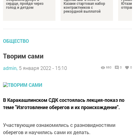
сердце, пройдя через
Казани стартовал набор
Ютазинс
голод и детдом
контрактников с
отправи
рекордной выплатой
ОБЩЕСТВО
Творим сами
admin,
5 января 2022 - 15:10
660
0
0
В Каракашлинском СДК состоялась лекция-показ по
теме "Изготовление оберегов и их происхождение".
Участвующие ознакомились с разновидностями
оберегов и научились сами их делать.