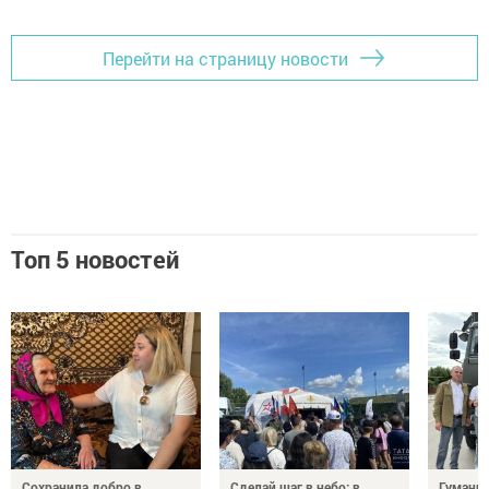
Перейти на страницу новости
Топ 5 новостей
Сохранила добро в
Сделай шаг в небо: в
Гуманит