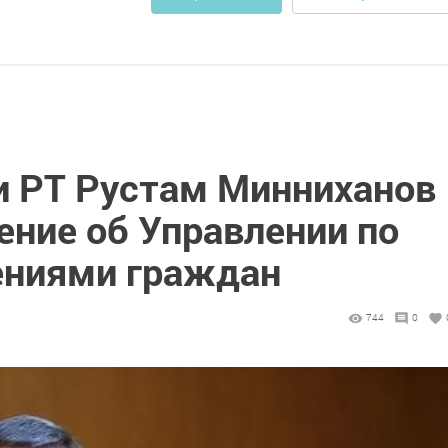
и РТ Рустам Минниханов
ение об Управлении по
ениями граждан
744
0