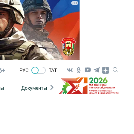
6+
РУС
ТАТ
ты
Документы
Патриотизм
Антитерро