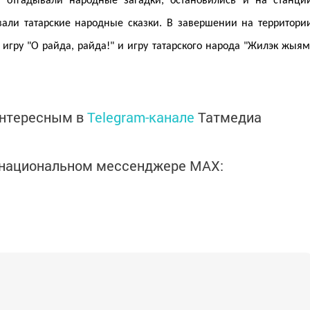
 отгадывали народные загадки, остановились и на станци
вали татарские народные сказки. В завершении на территори
игру "О райда, райда!" и игру татарского народа "Жилэк жыям
интересным в
Telegram-канале
Татмедиа
в национальном мессенджере MАХ: