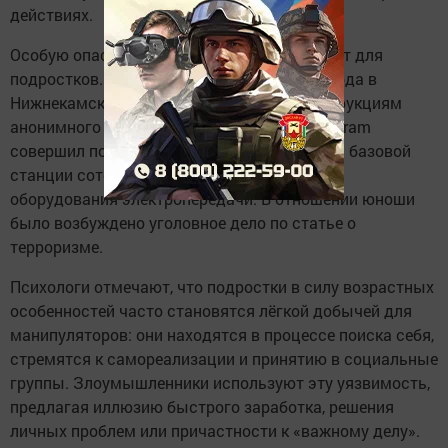
действиях.
Особую опасность эти схемы представляют для
подростков. Например, в конце прошлого года в
Нижнекамске 15‑летний подросток по инструкциям
анонимного куратора из мессенджера Telegram
совершил поджог трансформаторной будки базовой
станции сотовой связи и высоковольтного
оборудования электропередачи. В отношении юноши
было возбуждено уголовное дело по статье о
терроризме.
Психологи отмечают, что подростки в силу возрастных
особенностей часто становятся лёгкой добычей для
манипуляторов: они находятся в процессе поиска себя,
стремятся к самореализации и принятию в социальные
группы. Злоумышленники используют эту уязвимость,
предлагая иллюзию быстрого заработка, решения
личных проблем или причастности к «важному делу».