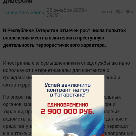
диверсий
26 декабря 2025 -
Лилия Михайлова,
315
0
0
09:30
В Республике Татарстан отмечен рост числа попыток
вовлечения местных жителей в преступную
деятельность террористического характера.
Иностранные злоумышленники и спецслужбы активно
используют интернет-каналы для контактов с
гражданами, склоняя их к совершению диверсий и
актов террора.
По оперативной информации правоохранительных
органов, мошенники, действующие с территории
Украины, представляются сотрудниками силовых
ведомств, выманивают конфиденциальные данные и
средства у доверчивых граждан, после чего переходят
к шантажу и принуждению к участию в противоправных