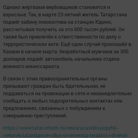
Однако жертвами вербовщиков становятся и
взрослые. Так, в марте 23‑летний житель Татарстана
поджёг кабину локомотива на станции Юдино,
рассчитывая получить за это 600 тысяч рублей. Он
также был привлечён к ответственности по делу о
террористическом акте. Ещё один случай произошёл в
Казани в начале марта: безработный мужчина за 300
долларов поджёг автомобиль начальника отдела
военного комиссариата.
В связи с этим правоохранительные органы
призывают граждан быть бдительными, не
поддаваться на провокации в сети и незамедлительно
сообщать о любых подозрительных контактах или
предложениях, связанных с побуждением к
совершению преступлений.
https://www.tatar-inform.ru/news/ucastilis-popytki-
verbovki-tatarstancev-dlya-soverseniya-teraktov-i-diversii-