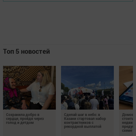
Топ 5 новостей
Сохранила добро в
Сделай шаг в небо: в
Домово
сердце, пройдя через
Казани стартовал набор
стоить 
голод и детдом
контрактников с
недвиж
рекордной выплатой
предупр
схеме