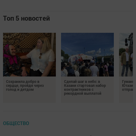
Топ 5 новостей
Сохранила добро в
Сделай шаг в небо: в
Гуманит
сердце, пройдя через
Казани стартовал набор
Ютазинс
голод и детдом
контрактников с
отправи
рекордной выплатой
ОБЩЕСТВО