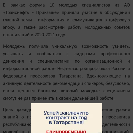
В рамках форума 10 молодых специалистов из АО
«Транснефть – Прикамье» приняли участие в обсуждении
главной темы - информация и коммуникация в цифровую
эпоху, а также рассмотрели работу молодежных советов
организаций в 2020-2021 году.
Молодежь получила уникальную возможность увидеть,
услышать и пообщаться с лидерами профсоюзного
движения и специалистами по организационной и
информационной работе Нефтегазстройпрофсоюза России и
федерации профсоюзов Татарстана. Вдохновляющие на
активную деятельность рекомендации спикеров, безусловно,
стали ценным багажом, который молодые специалисты
смогут не раз применить в своей дальнейшей работе.
Цель проведения подобных форумов - повышение уровня
знаний о профсоюзной работе молодёжного профактива
республиканской организации, активизация деятельности
молодёжных советов и комиссий профсоюзных организаций.