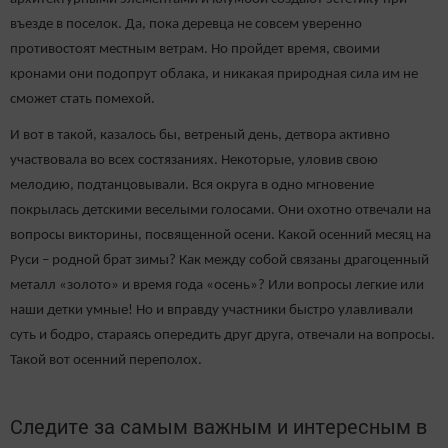
въезде в поселок. Да, пока деревца не совсем уверенно
противостоят местным ветрам. Но пройдет время, своими
кронами они подопрут облака, и никакая природная сила им не
сможет стать помехой.
И вот в такой, казалось бы, ветреный день, детвора активно
участвовала во всех состязаниях. Некоторые, уловив свою
мелодию, подтанцовывали. Вся округа в одно мгновение
покрылась детскими веселыми голосами. Они охотно отвечали на
вопросы викторины, посвященной осени. Какой осенний месяц на
Руси – родной брат зимы? Как между собой связаны драгоценный
металл «золото» и время года «осень»? Или вопросы легкие или
наши детки умные! Но и вправду участники быстро улавливали
суть и бодро, стараясь опередить друг друга, отвечали на вопросы.
Такой вот осенний переполох.
Следите за самым важным и интересным в