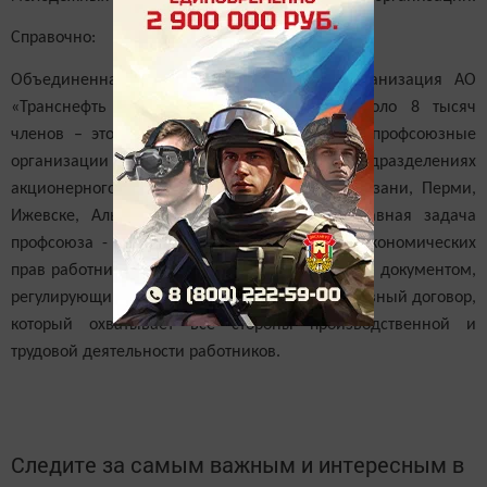
Справочно:
Объединенная первичная профсоюзная организация АО
«Транснефть — Прикамье» насчитывает около 8 тысяч
членов – это 100% сотрудников. Первичные профсоюзные
организации созданы во всех структурных подразделениях
акционерного общества, расположенных в Казани, Перми,
Ижевске, Альметьевске и Лениногорске. Главная задача
профсоюза - защита трудовых и социально-экономических
прав работников и членов их семей. Основным документом,
регулирующим эти вопросы, является коллективный договор,
который охватывает все стороны производственной и
трудовой деятельности работников.
Следите за самым важным и интересным в