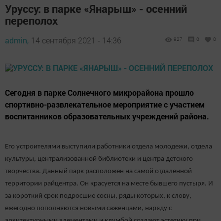
Уруссу: в парке «Янарыш» - осенний
переполох
admin,
14 сентября 2021 - 14:36
927
0
0
Сегодня в парке Солнечного микрорайона прошло
спортивно-развлекательное мероприятие с участием
воспитанников образовательных учреждений района.
Его устроителями выступили работники отдела молодежи, отдела
культуры, централизованной библиотеки и центра детского
творчества. Данный парк расположен на самой отдаленной
территории райцентра. Он красуется на месте бывшего пустыря. И
за короткий срок подросшие сосны, ряды которых, к слову,
ежегодно пополняются новыми саженцами, наряду с
архитектурными элементами и клумбой создают эстетику при