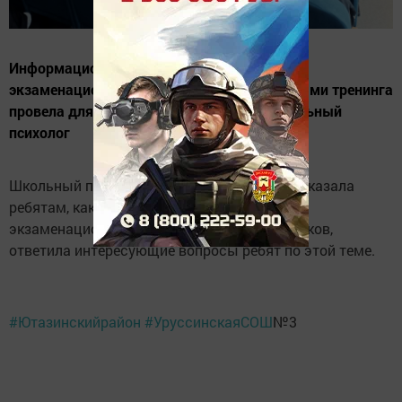
Информационный час «Профилактика
экзаменационной тревожности» с элементами тренинга
провела для одиннадцатиклассников школьный
психолог
Школьный психолог Гульнара Хазеева рассказала
ребятам, как можно снизить стресс в
экзаменационный период у старшеклассников,
ответила интересующие вопросы ребят по этой теме.
#Ютазинскийрайон
#УруссинскаяСОШ
№3