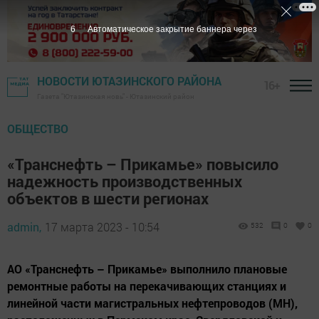
5
Автоматическое закрытие баннера через
НОВОСТИ ЮТАЗИНСКОГО РАЙОНА
16+
Газета "Ютазинская новь" - Ютазинский район
ОБЩЕСТВО
«Транснефть – Прикамье» повысило
надежность производственных
объектов в шести регионах
admin,
17 марта 2023 - 10:54
532
0
0
АО «Транснефть – Прикамье» выполнило плановые
ремонтные работы на перекачивающих станциях и
линейной части магистральных нефтепроводов (МН),