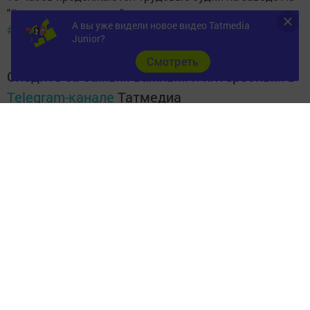
"
Электросоединитель
" в качестве контролеров.
А вы уже видели новое видео Tatmedia
#Ютазинскийрайон
Junior?
Cмотреть
Следите за самым важным и интересным в
Telegram-канале
Татмедиа
Читайте новости Татарстана в
национальном мессенджере MАХ:
https://max.ru/tatmedia
Перейти на страницу новости