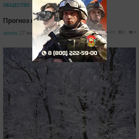
ОБЩЕСТВО
Прогноз погоды 27 января
admin,
27 января 2023 - 08:28
415
0
0