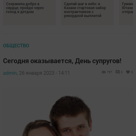
Сохранила добро в
Сделай шаг в небо: в
Гуманит
сердце, пройдя через
Казани стартовал набор
Ютазинс
голод и детдом
контрактников с
отправи
рекордной выплатой
ОБЩЕСТВО
Сегодня оказывается, День супругов!
admin,
26 января 2023 - 14:11
757
0
0