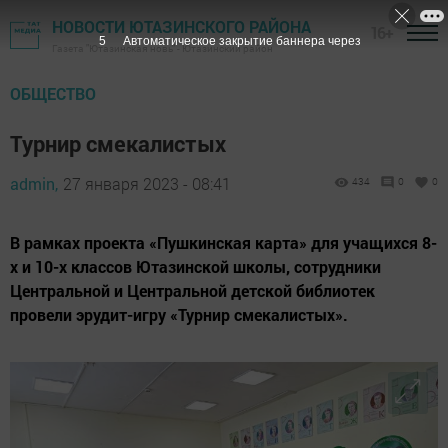
НОВОСТИ ЮТАЗИНСКОГО РАЙОНА
16+
3
Автоматическое закрытие баннера через
Газета "Ютазинская новь" - Ютазинский район
ОБЩЕСТВО
Турнир смекалистых
admin,
27 января 2023 - 08:41
434
0
0
В рамках проекта «Пушкинская карта» для учащихся 8-
х и 10-х классов Ютазинской школы, сотрудники
Центральной и Центральной детской библиотек
провели эрудит-игру «Турнир смекалистых».