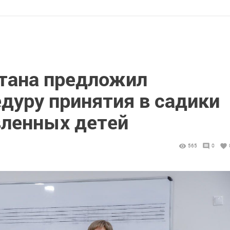
стана предложил
дуру принятия в садики
ленных детей
565
0