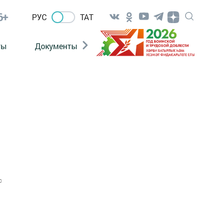
6+
РУС
ТАТ
ты
Документы
Патриотизм
Антитерро
0