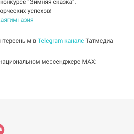
конкурсе "Зимняя сказка".
орческих успехов!
каягимназия
интересным в
Telegram-канале
Татмедиа
в национальном мессенджере MАХ: