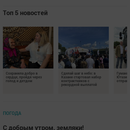
Топ 5 новостей
Сохранила добро в
Сделай шаг в небо: в
Гуманит
сердце, пройдя через
Казани стартовал набор
Ютазинс
голод и детдом
контрактников с
отправи
рекордной выплатой
ПОГОДА
С добрым утром, земляки!