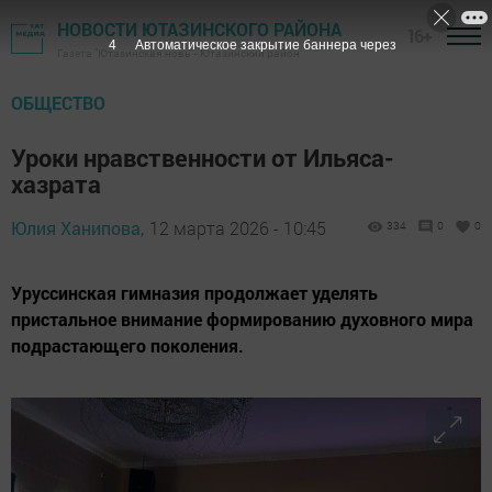
НОВОСТИ ЮТАЗИНСКОГО РАЙОНА
16+
3
Автоматическое закрытие баннера через
Газета "Ютазинская новь" - Ютазинский район
ОБЩЕСТВО
Уроки нравственности от Ильяса-
хазрата
Юлия Ханипова,
12 марта 2026 - 10:45
334
0
0
Уруссинская гимназия продолжает уделять
пристальное внимание формированию духовного мира
подрастающего поколения.