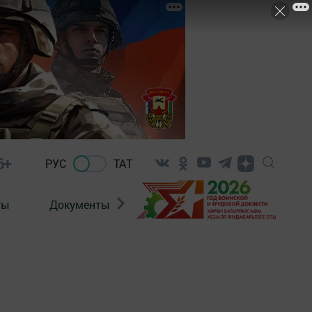
6+
РУС
ТАТ
ты
Документы
Патриотизм
Антитерро