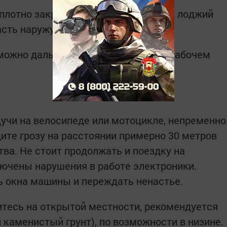
плотно закрыть, убрать с балконов и лоджий
сть наружу.
можно дальше от окон в жилом или рабочем
дучи на велосипеде или мотоцикле, непременно
ите грозу на расстоянии примерно 30 метров
тва. Не стоит продолжать и поездку на
лючены нарушения в работе электроники.
ь окна машины и переждать ненастье.
итесь на открытой местности, рекомендуется
 каменистый грунт), по возможности в низине.