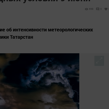
668
0
ие об интенсивности метеорологических
лики Татарстан