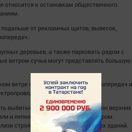
е относится к остановкам общественного
даниям.
я подальше от рекламных щитов, вывесок,
ропередач.
рупных деревьев, а также парковать рядом с
ые ветром сучья могут представлять большую
ном ветре стоять под линией электропередач и
ектропроводам.
ять выбитые стекла, падающие из окон верхних
ли и лепного декора, сорванные ветром.
близи строящихся или ремонтируемых зданий.