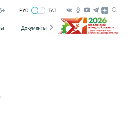
6+
РУС
ТАТ
ты
Документы
Патриотизм
Антитерро
0