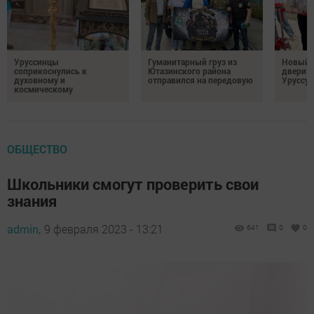
Уруссинцы
Гуманитарный груз из
Новый м
соприкоснулись к
Ютазинского района
двери 
духовному и
отправился на передовую
Уруссу
космическому
ОБЩЕСТВО
Школьники смогут проверить свои
знания
admin,
9 февраля 2023 - 13:21
641
0
0