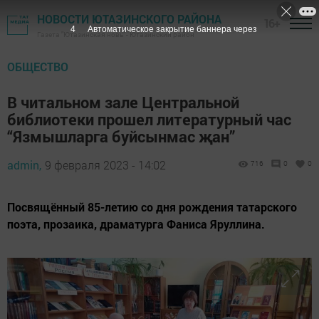
НОВОСТИ ЮТАЗИНСКОГО РАЙОНА
16+
3
Автоматическое закрытие баннера через
Газета "Ютазинская новь" - Ютазинский район
ОБЩЕСТВО
В читальном зале Центральной
библиотеки прошел литературный час
“Язмышларга буйсынмас җан”
admin,
9 февраля 2023 - 14:02
716
0
0
Посвящённый 85-летию со дня рождения татарского
поэта, прозаика, драматурга Фаниса Яруллина.