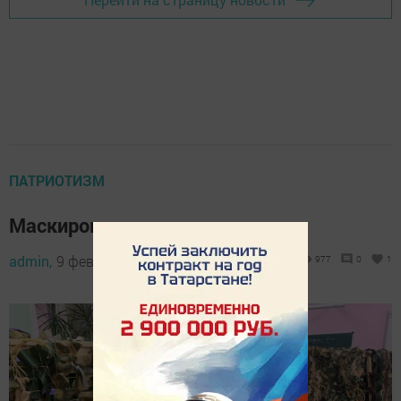
ПАТРИОТИЗМ
Маскировочные сети солдатам
admin,
9 февраля 2023 - 13:37
977
0
1