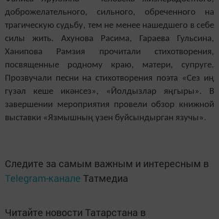
доброжелательного, сильного, обреченного на
трагическую судьбу, тем не менее нашедшего в себе
силы жить. Ахунова Расима, Гараева Гульсина,
Ханипова Рамзия прочитали стих
отворения
,
посвященные родному краю, матери, супруге.
Прозвучали песни
на стихотворения поэта
«Сез и
ң
гүзәл кеше икәнсез
»
,
«
Йолдызлар яңгыры
»
.
В
завершении мероприятия провели обзор книжной
выставки «Язмышның үзен буйсындырган язучы
»
.
Следите за самым важным и интересным в
Telegram-канале
Татмедиа
Читайте новости Татарстана в