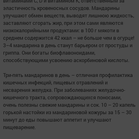
витаминами С, D и витамином К, ответственным за
эластичность кровеносных сосудов. Мандарины
улучшают обмен веществ, выводят лишнюю жидкость,
заставляют сгорать жир, при этом сами являются
низкокалорийными продуктами: в 100 г мякоти в
среднем содержится 42 ккал – не больше чем в огурце!
3–4 мандарина в день станут барьером от простуды и
гриппа. Они богаты биофлавоноидами,
способствующими усвоению аскорбиновой кислоты.
Три-пять мандаринов в день – отличная профилактика
кишечных инфекций, пищевых отравлений и
несварения желудка. При заболеваниях желудочно-
кишечного тракта, сопровождающихся поносами,
очень полезны свежие мандарины и сок. 10 – 20 капель
горькой настойки из мандариновой кожуры за 15 – 30
минут до еды повышают аппетит и улучшают
пищеварение.