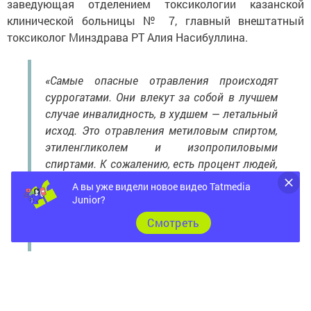
заведующая отделением токсикологии казанской
клинической больницы № 7, главный внештатный
токсиколог Минздрава РТ Алия Насибуллина.
«Самые опасные отравления происходят
суррогатами. Они влекут за собой в лучшем
случае инвалидность, в худшем — летальный
исход. Это отравления метиловым спиртом,
этиленгликолем и изопропиловыми
спиртами. К сожалению, есть процент людей,
которые покупают алкоголь с рук, в тех
А вы уже видели новое видео Tatmedia
местах, где нет разрешения и лицензии
Junior?
на продажу алкогольных напитков», —
Cмотреть
отметила врач.
Алия Насибуллина подчеркнула, что пациенты
с отравлением поступают в тяжелом состоянии,
не могут уточнить, что именно они пили и в каком