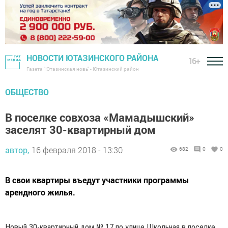
НОВОСТИ ЮТАЗИНСКОГО РАЙОНА
16+
Газета "Ютазинская новь" - Ютазинский район
ОБЩЕСТВО
В поселке совхоза «Мамадышский»
заселят 30-квартирный дом
автор,
16 февраля 2018 - 13:30
682
0
0
В свои квартиры въедут участники программы
арендного жилья.
Новый 30-квартирный дом № 17 по улице Школьная в поселке