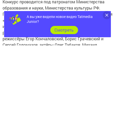
Конкурс проводится под патронатом Министерства
образования и науки, Министерства культуры РФ.
Генеральный партнер конкурса юных чтецов - компания
А вы уже видели новое видео Tatmedia
«Норникель». Ежегодно среди членов жюри конкурса
Junior?
известные писатели, деятели культуры и искусства. В
Cмотреть
разные годы в жюри «Живой классики» были:
режиссёры Егор Кончаловский, Борис Грачевский и
Сергей Голомазов, актёры Олег Табаков, Михаил
Боярский, Иван Охлобыстин, Сергей Гармаш, Елена
Захарова, Игорь Петренко, телеведущие Светлана
Сорокина и многие другие.
Следите за самым важным и интересным в
Telegram-канале
Татмедиа
Читайте новости Татарстана в
национальном мессенджере MАХ: