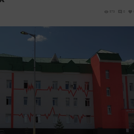
573
0