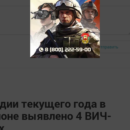
Отправить
Авторизоваться
дии текущего года в
оне выявлено 4 ВИЧ-
х