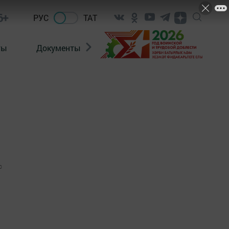
6+
РУС
ТАТ
ты
Документы
Патриотизм
Антитерро
0