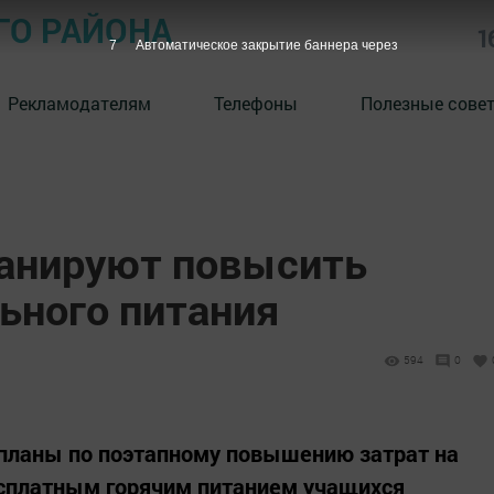
ГО РАЙОНА
1
6
Автоматическое закрытие баннера через
Рекламодателям
Телефоны
Полезные сове
ланируют повысить
ьного питания
594
0
 планы по поэтапному повышению затрат на
есплатным горячим питанием учащихся