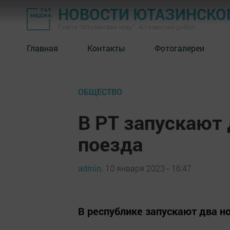
НОВОСТИ ЮТАЗИНСКО
Газета "Ютазинская новь" - Ютазинский район
Главная
Контакты
Фотогалереи
ОБЩЕСТВО
В РТ запускают
поезда
admin,
10 января 2023 - 16:47
В республике запускают два н