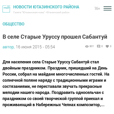
НОВОСТИ ЮТАЗИНСКОГО РАЙОНА
16+
Газета "Ютазинская новь" - Ютазинский район
ОБЩЕСТВО
В селе Старые Уруссу прошел Сабантуй
автор,
16 июня 2015 - 05:54
801
0
0
Для населения села Старые Уруссу Сабантуй стал
двойным праздником. Праздник, пришедший на День
России, собрал на майдане многочисленных гостей. На
солнечной поляне наряду с традиционными играми и
состязаниями, не переставали звучать прекрасные
мелодии нашего народа. Поздравить односельчан с
праздником со своей творческой группой приехал и
проживающий в Набережных Челнах композитор,...