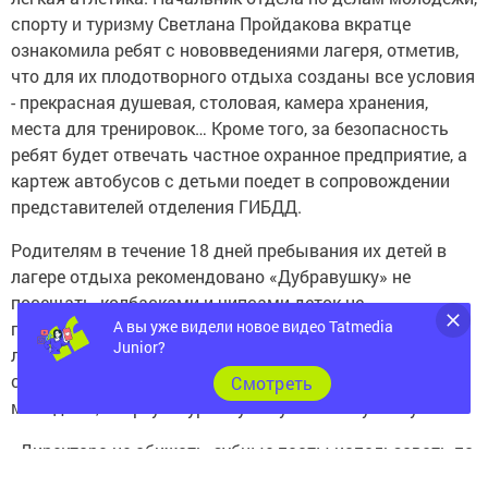
спорту и туризму Светлана Пройдакова вкратце
ознакомила ребят с нововведениями лагеря, отметив,
что для их плодотворного отдыха созданы все условия
- прекрасная душевая, столовая, камера хранения,
места для тренировок… Кроме того, за безопасность
ребят будет отвечать частное охранное предприятие, а
картеж автобусов с детьми поедет в сопровождении
представителей отделения ГИБДД.
Родителям в течение 18 дней пребывания их детей в
лагере отдыха рекомендовано «Дубравушку» не
посещать, колбасками и чипсами деток не
А вы уже видели новое видео Tatmedia
подкармливать. Пройдакова представила директора
Junior?
лагеря: в этом году данная функция возложена на
специалиста по работе с детьми отдела по делам
Cмотреть
молодежи, спорту и туризму Айгуль Хабибуллину.
- Директора не обижать, зубные пасты использовать по
назначению, - пошутила в заключение Светлана