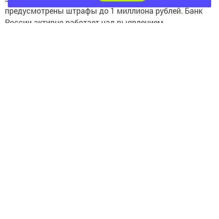
предусмотрены штрафы до 1 миллиона рублей. Банк
России активно работает над выявлением
недобросовестных инвестиционных проектов и
компаний.
Дополнительные санкции могут включать:
Внесение компании в специальный предупредительный
перечень
Повышение уровня риска в системе «Знай своего
клиента»
Информирование контролирующих органов
Рекомендации бизнесу: предпринимателям следует
внимательно относиться к законодательным
требованиям и использовать только легальные
способы финансирования деятельности. Всю
необходимую информацию можно найти на