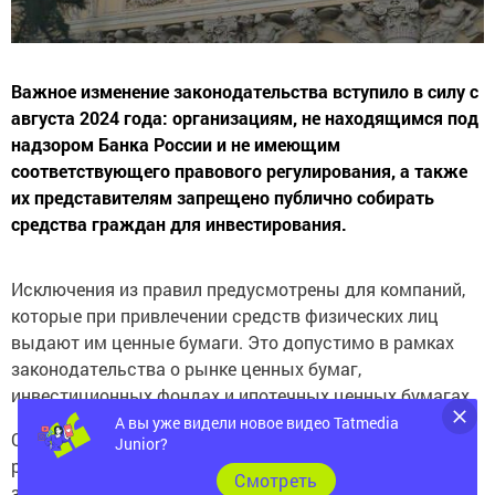
Важное изменение законодательства вступило в силу с
августа 2024 года: организациям, не находящимся под
надзором Банка России и не имеющим
соответствующего правового регулирования, а также
их представителям запрещено публично собирать
средства граждан для инвестирования.
Исключения из правил предусмотрены для компаний,
которые при привлечении средств физических лиц
выдают им ценные бумаги. Это допустимо в рамках
законодательства о рынке ценных бумаг,
инвестиционных фондах и ипотечных ценных бумагах.
А вы уже видели новое видео Tatmedia
Ответственность за нарушения строго
Junior?
регламентирована: согласно статье 14.56.12 КоАП РФ,
Cмотреть
за незаконное привлечение средств граждан