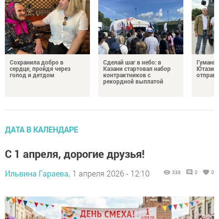
Сохранила добро в
Сделай шаг в небо: в
Гуманит
сердце, пройдя через
Казани стартовал набор
Ютазинс
голод и детдом
контрактников с
отправи
рекордной выплатой
ДАТА В КАЛЕНДАРЕ
С 1 апреля, дорогие друзья!
Ильвина Гараева,
1 апреля 2026 - 12:10
336
0
0