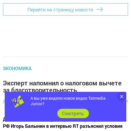
Перейти на страницу новости
ЭКОНОМИКА
Эксперт напомнил о налоговом вычете
за благотворительность
А вы уже видели новое видео Tatmedia
Лилия Михайлова,
5 мая 2026 - 08:42
366
0
0
Junior?
Cмотреть
Доцент Финансового университета при Правительстве
РФ Игорь Балынин в интервью RT разъяснил условия