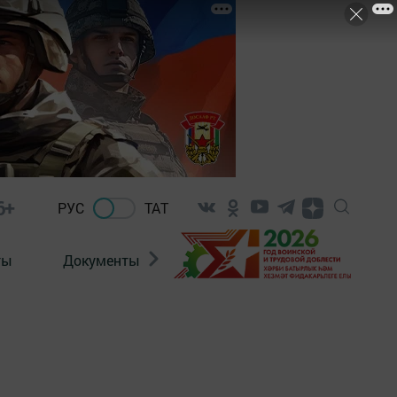
6+
РУС
ТАТ
ты
Документы
Патриотизм
Антитерро