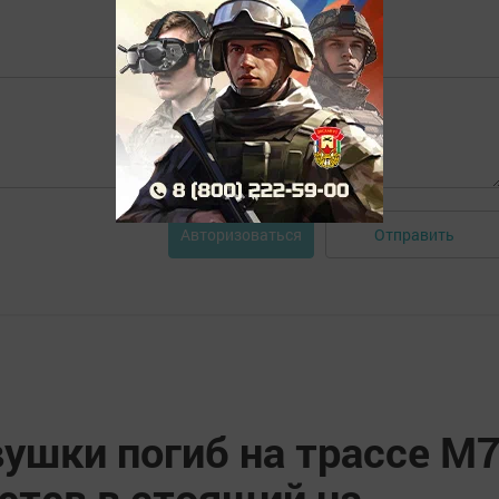
Отправить
Авторизоваться
ушки погиб на трассе М
летев в стоящий на