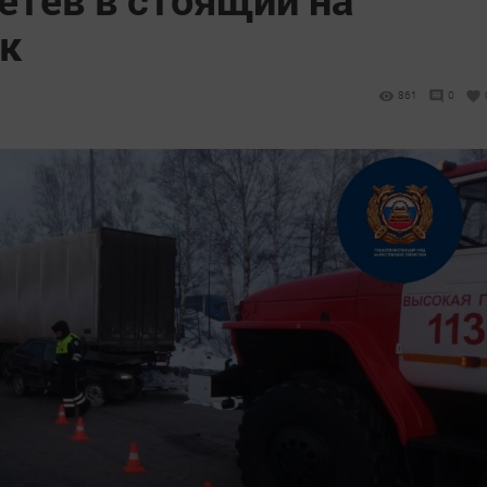
ик
861
0