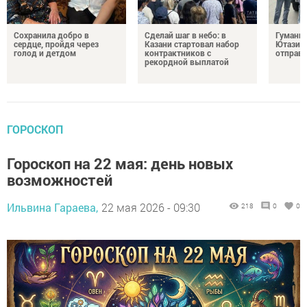
Сохранила добро в
Сделай шаг в небо: в
Гуманит
сердце, пройдя через
Казани стартовал набор
Ютазинс
голод и детдом
контрактников с
отправи
рекордной выплатой
ГОРОСКОП
Гороскоп на 22 мая: день новых
возможностей
Ильвина Гараева,
22 мая 2026 - 09:30
218
0
0