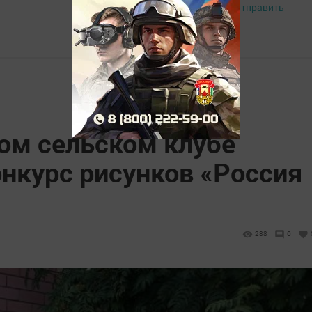
Отправить
Авторизоваться
ом сельском клубе
нкурс рисунков «Россия
288
0