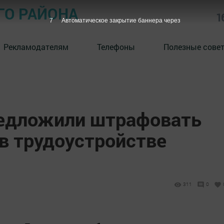
ГО РАЙОНА
1
5
Автоматическое закрытие баннера через
Рекламодателям
Телефоны
Полезные сове
редложили штрафовать
 в трудоустройстве
311
0