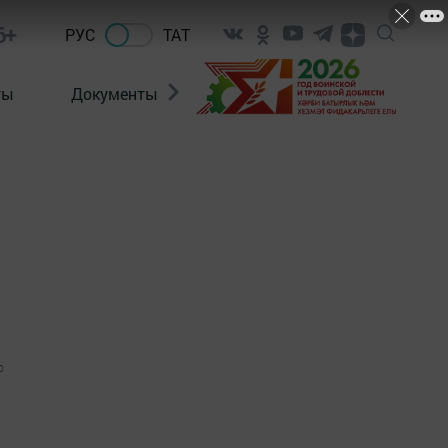
6+
РУС
ТАТ
ты
Документы
Патриотизм
Антитерро
0