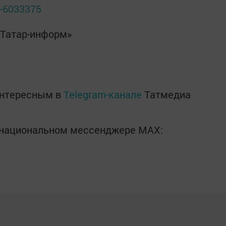
o-6033375
«Татар-информ»
интересным в
Telegram-канале
Татмедиа
в национальном мессенджере MАХ: